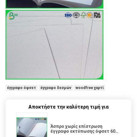
έγγραφο όφσετ
έγγραφο δεσμών
woodfree χαρτί
Αποκτήστε την καλύτερη τιμή για
Άσπρο χωρίς επίστρωση
έγγραφο εκτύπωσης όφσετ 60g
70g 80g για το μέγεθος A4 A3 A5