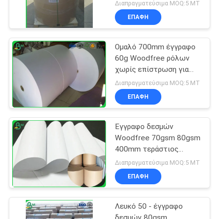
Διαπραγματεύσιμα MOQ:5 MT
ΕΠΑΦΉ
Ομαλό 700mm έγγραφο
60g Woodfree ρόλων
χωρίς επίστρωση για
την εκτύπωση σχολικών
Διαπραγματεύσιμα MOQ:5 MT
βιβλίων
ΕΠΑΦΉ
Έγγραφο δεσμών
Woodfree 70gsm 80gsm
400mm τεράστιος
ρόλος για την εκτύπωση
Διαπραγματεύσιμα MOQ:5 MT
όφσετ
ΕΠΑΦΉ
Λευκό 50 - έγγραφο
δεσμών 80gsm