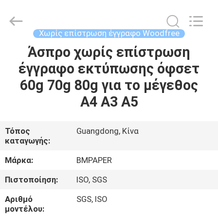
2026
GUANGZHOU
BMPAPER
CO.,LTD.
All
Χωρίς επίστρωση έγγραφο Woodfree
Rights
Reserved.
Άσπρο χωρίς επίστρωση
ΣΠΊΤΙ
έγγραφο εκτύπωσης όφσετ
ΠΡΟΪΌΝΤΑ
60g 70g 80g για το μέγεθος
A4 A3 A5
ΣΧΕΤΙΚΆ
ΜΕ
Τόπος
Guangdong, Κίνα
καταγωγής:
ΕΜΆΣ
Μάρκα:
BMPAPER
ΕΠΙΣΚΕΨΉ
Πιστοποίηση:
ISO, SGS
ΕΡΓΟΣΤΑΣΊΟΥ
Αριθμό
SGS, ISO
μοντέλου: