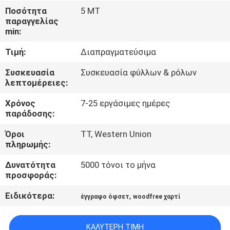
ΈΛΕΓΧΟΣ
Ποσότητα
5 MT
παραγγελίας
ΠΟΙΌΤΗΤΑΣ
min:
Τιμή:
Διαπραγματεύσιμα
ΕΠΙΚΟΙΝΩΝΉΣΤΕ
ΜΑΖΊ
Συσκευασία
Συσκευασία φύλλων & ρόλων
λεπτομέρειες:
ΜΑΣ
Χρόνος
7-25 εργάσιμες ημέρες
παράδοσης:
ΕΙΔΉΣΕΙΣ
Όροι
TT, Western Union
πληρωμής:
ΥΠΟΘΈΣΕΙΣ
Δυνατότητα
5000 τόνοι το μήνα
προσφοράς:
SITEMAP
Ειδικότερα:
,
έγγραφο όφσετ
woodfree χαρτί
ΠΟΛΙΤΙΚΉ
ΚΑΛΎΤΕΡΗ ΤΙΜΉ