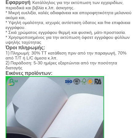
Εφαρμογή
:
Κατάλληλος για την εκτύπωση των εγχειριδίων,
περιοδικά και βιβλία κ.λπ. άσκησης.
* Μικρή ευελιξία, καλές αδιαφάνεια και αποροφητικότητα μελανιού
ακόμα και,
* Υψηλή ομαλότητα, ισχυρές αντίσταση ύδατος και fne επιφάνεια
εγγράφου.
* Σκιά χρώματος εγγράφου θερμή και φυσική, μάτι-προστασία.
* Χρησιμοποιημένος για την εκτύπωση όφσετ εγγράφου φύλλων
υψηλής ταχύτητας
Όροι πληρωμής:
1)
Πληρωμή: 30% TT κατάθεση πριν από την παραγωγή, 70%
από T/T ή L/C άμεσα κ.λπ.
2)
Παράδοση: 5-30 ημέρες εξαρτώνται από την ποσότητα
διαταγής
Εικόνες προϊόντων: