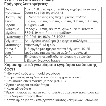
Γρήγορες λεπτομέρειες:
Όνομα
Άσπρο βιβλίο άσκησης μεγέθους εγγράφου εκτύπωσης
προϊόντων:
όφσετ 60g 70g 80g A4 A3 A5
Πρώτη ύλη:
Ξύλινος πολτός της Virgin, μικτός πολτός
Σειρά
55gsm, 60gsm, 65gsm, 70gsm, 80gsm, 100gsm,
βάρους:
120gsm κ.λπ.
Διαθέσιμο
Ρόλος: 787mm, 889mm, φύλλο: 787*1092mm,
μέγεθος:
889*1194mm ή προσαρμόζουν
Φωτεινότητα:
90-92%, 94-96%, 98-100%
Δείγματα:
A4 μέγεθος ελεύθερο (το φορτίο συλλέγει)
Grammage:
παραλλαγή +3 ή 4%
Χρονική
1-3 εργάσιμες ημέρες για τα δείγματα, 10-25
ανοχή:
εργάσιμες ημέρες για τη μαζική παραγωγή
Χρήση:
Εκτύπωση περιοδικών, εκτύπωση σχολικών
βιβλίων, έγγραφο bages
Χαρακτηριστικά γνωρίσματα εγγράφου εκτύπωσης
όφσετ:
* Νέα γενιά ενός anti-mould εγγράφου
* Χωρίς επίστρωση ξύλινο ελεύθερο έγγραφο όφσετ
* Anti-mould επεξεργασία (Intace β-9713)
* Άριστη ελαφριά σταθερότητα
* Καλή αδιαφάνεια
* Άριστη επιφάνεια για τα τοπ αποτελέσματα στην εκτύπωση και
την ελασματοποίηση flexo
* Κατάλληλος για την επεξεργασία καυτός-λειωμένων μετάλλων