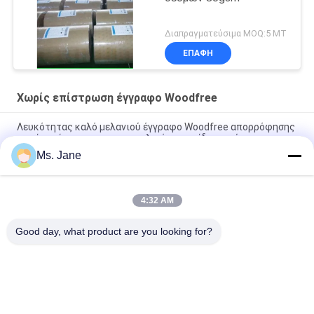
Διαπραγματεύσιμα MOQ:5 MT
ΕΠΑΦΉ
Χωρίς επίστρωση έγγραφο Woodfree
Λευκότητας καλό μελανιού έγγραφο Woodfree απορρόφησης
χωρίς επίστρωση για το σχολικό εγχειρίδιο εκτύπωσης
Ms. Jane
Το ΘΦ CB CFB 9.5» Χ 11» χωρίς άνθρακα έγγραφο εγγράφου
NCR για τους θερμικούς εκτυπωτές καθαρίζει την εικόνα
4:32 AM
Βιοδιασπάσιμο συνθετικό πέτρινο έγγραφο 160um 200um για
την αντίσταση δακρυ'ων διαφημίσεων
Good day, what product are you looking for?
Λαϊκή κατηγορία
Όλα
Χωρίς Επίστρωση 
Offset Χαρτί 
Έγγραφο Woodfree
Εκτύπωσης