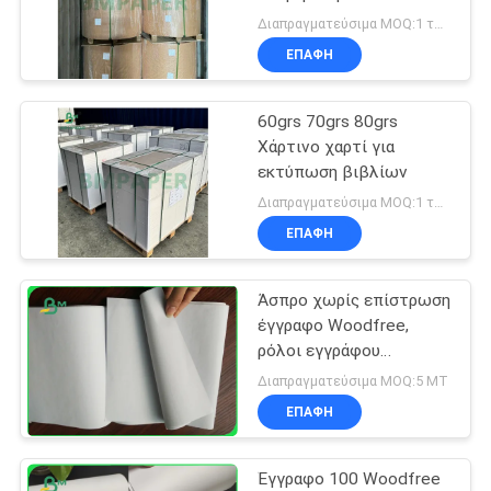
ΑΠΟΡΡΉΤΟΥ
Διαπραγματεύσιμα MOQ:1 τόνος για μέγεθος αποθέματος, 10 τόνοι για προσαρμοσμένο μέγεθος
ΕΠΑΦΉ
60grs 70grs 80grs
Χάρτινο χαρτί για
εκτύπωση βιβλίων
Διαπραγματεύσιμα MOQ:1 τόνος για το μέγεθος αποθεμάτων, 10tons για το ειδικό μέγεθος
ΕΠΑΦΉ
Άσπρο χωρίς επίστρωση
έγγραφο Woodfree,
ρόλοι εγγράφου
σημειωματάριων 80gsm
Διαπραγματεύσιμα MOQ:5 MT
Offest
ΕΠΑΦΉ
Έγγραφο 100 Woodfree