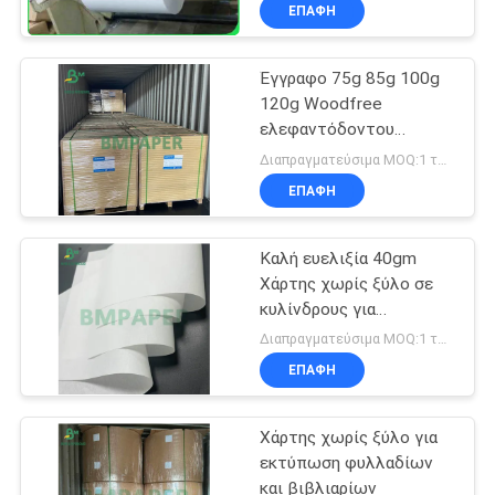
GSM για τα περιοδικά
ΈΛΕΓΧΟΣ
ΕΠΑΦΉ
ΠΟΙΌΤΗΤΑΣ
Έγγραφο 75g 85g 100g
120g Woodfree
ΕΠΙΚΟΙΝΩΝΉΣΤΕ
ελεφαντόδοντου
ΜΑΖΊ
εκτύπωσης όφσετ για
Διαπραγματεύσιμα MOQ:1 τόνος για το μέγεθος αποθεμάτων, 10tons για το ειδικό μέγεθος
το γράψιμο του
ΜΑΣ
ΕΠΑΦΉ
σημειωματάριου
Καλή ευελιξία 40gm
ΕΙΔΉΣΕΙΣ
Χάρτης χωρίς ξύλο σε
κυλίνδρους για
ΥΠΟΘΈΣΕΙΣ
διπλωμένες
Διαπραγματεύσιμα MOQ:1 τόνος για μέγεθος αποθέματος, 10 τόνοι για προσαρμοσμένο μέγεθος
ενσωματώσεις
ΕΠΑΦΉ
SITEMAP
Χάρτης χωρίς ξύλο για
εκτύπωση φυλλαδίων
ΠΟΛΙΤΙΚΉ
και βιβλιαρίων