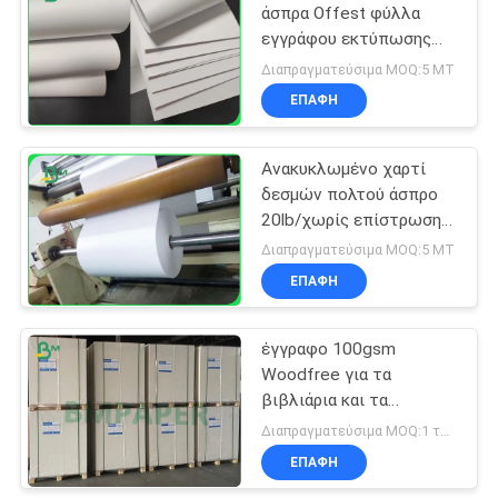
άσπρα Offest φύλλα
εγγράφου εκτύπωσης
Grammage
Διαπραγματεύσιμα MOQ:5 MT
ΕΠΑΦΉ
Ανακυκλωμένο χαρτί
δεσμών πολτού άσπρο
20lb/χωρίς επίστρωση
χαρτί Woodfree
Διαπραγματεύσιμα MOQ:5 MT
ΕΠΑΦΉ
έγγραφο 100gsm
Woodfree για τα
βιβλιάρια και τα
φυλλάδια 650 X
Διαπραγματεύσιμα MOQ:1 τόνος για το κοινό μέγεθος, 5 τόνοι για το ειδικό μέγεθος
1000mm εκτύπωσης
ΕΠΑΦΉ
όφσετ