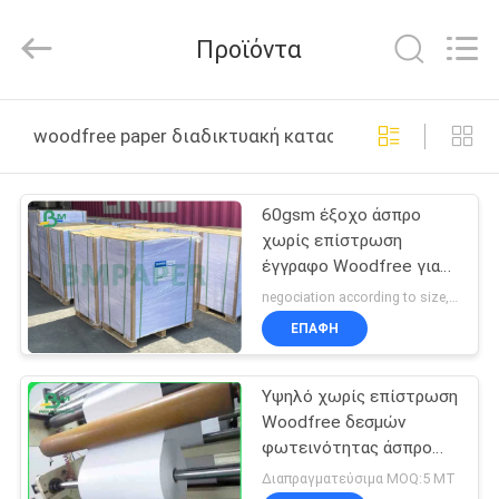
2026
GUANGZHOU
BMPAPER
Προϊόντα
CO.,LTD.
All
Rights
Reserved.
ΣΠΊΤΙ
woodfree paper διαδικτυακή κατασκευή
ΠΡΟΪΌΝΤΑ
60gsm έξοχο άσπρο
χωρίς επίστρωση
ΣΧΕΤΙΚΆ
έγγραφο Woodfree για
ΜΕ
τα βιβλία σχολικής
negociation according to size, quantity and gsm MOQ:1 τόνος για το έγγραφο woodfree μεγέθους regualr, 10 τόνοι για το ειδικό μέγεθος
άσκησης 23 X 35»
ΕΜΆΣ
ΕΠΑΦΉ
Υψηλό χωρίς επίστρωση
ΕΠΙΣΚΕΨΉ
Woodfree δεσμών
ΕΡΓΟΣΤΑΣΊΟΥ
φωτεινότητας άσπρο
έγγραφο έγγραφο/60
Διαπραγματεύσιμα MOQ:5 MT