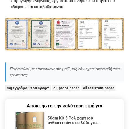
παραγωγής ενέργειας, εργοστάσια ανθρακικού ασβεστίου
εδάφους και καταβυθισμένου
Παρακαλούμε επικοινωνήστε μαζί μας εάν έχετε οποιεσδήποτε
ερωτήσεις.
mg εγγράφου του Κραφτ
oil-proof paper
oil resistant paper
Αποκτήστε την καλύτερη τιμή για
50gm Kit 5 Ρολ χαρτιού
ανθεκτικών στο λάδι για
συσκευασία φαρμακευτικών