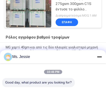
275gsm 300gsm C1S
έντυσε το φύλλο
καρτών χλωρίνης για το
Διαπραγματεύσιμα MOQ:1 ΑΜ
κιβώτιο συσκευασίας
ΕΠΑΦΉ
τροφίμων
Ρόλος εγγράφου βαθμού τροφίμων
MG χαρτί 40gm και από τις δύο πλευρές γυαλιστερό μηχανή
γυαλιστερό υψηλής αντοχής παρθένο χαρτί Kraft
Ms. Jessie
80/90gm Διπλής όψης Σκληρό Μαύρο Χαρτί Kraft Τροφικής
ποιότητας Για τυλίξη Καρύδων & Ξηρών Φρούτων
10:46 PM
BMPAPER Υψηλής αναπνευστικότητας Τεχνητό χαρτί
κυλίνδρους καπνού 25gm Μικροί κυλίνδροι
Good day, what product are you looking for?
Λαϊκή κατηγορία
Όλα
Χωρίς Επίστρωση 
Offset Χαρτί 