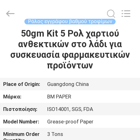
2026
GUANGZHOU
BMPAPER
CO.,LTD.
All
Ρόλος εγγράφου βαθμού τροφίμων
Rights
Reserved.
50gm Kit 5 Ρολ χαρτιού
ΣΠΊΤΙ
ανθεκτικών στο λάδι για
ΠΡΟΪΌΝΤΑ
συσκευασία φαρμακευτικών
προϊόντων
ΣΧΕΤΙΚΆ
ΜΕ
Place of Origin:
Guangdong China
ΕΜΆΣ
Μάρκα:
BM PAPER
Πιστοποίηση:
ISO14001, SGS, FDA
ΕΠΙΣΚΕΨΉ
Model Number:
Grease-proof Paper
ΕΡΓΟΣΤΑΣΊΟΥ
Minimum Order
3 Tons