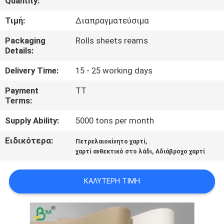
Quantity:
ΈΛΕΓΧΟΣ
Τιμή:
Διαπραγματεύσιμα
ΠΟΙΌΤΗΤΑΣ
Packaging
Rolls sheets reams
Details:
ΕΠΙΚΟΙΝΩΝΉΣΤΕ
ΜΑΖΊ
Delivery Time:
15 - 25 working days
ΜΑΣ
Payment
TT
Terms:
ΕΙΔΉΣΕΙΣ
Supply Ability:
5000 tons per month
Ειδικότερα:
,
Πετρελαιοκίνητο χαρτί
,
ΥΠΟΘΈΣΕΙΣ
χαρτί ανθεκτικό στο λάδι
Αδιάβροχο χαρτί
ΚΑΛΎΤΕΡΗ ΤΙΜΉ
SITEMAP
ΠΟΛΙΤΙΚΉ