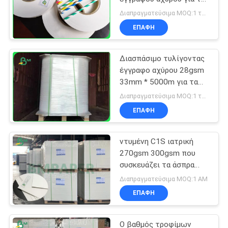
βαθμό τροφίμων
Διαπραγματεύσιμα MOQ:1 τόνος για κοινό μέγεθος & 10 τόνους για το ειδικό μέγεθος
κόμματος
ΕΠΑΦΉ
Διασπάσιμο τυλίγοντας
έγγραφο αχύρου 28gsm
33mm * 5000m για τα
άχυρα κατανάλωσης
Διαπραγματεύσιμα MOQ:1 τόνος για κοινό μέγεθος & 10 τόνους για το ειδικό μέγεθος
συσκευασίας
ΕΠΑΦΉ
ντυμένη C1S ιατρική
270gsm 300gsm που
συσκευάζει τα άσπρα
διπλώνοντας φύλλα
Διαπραγματεύσιμα MOQ:1 ΑΜ
πινάκων κιβωτίων
ΕΠΑΦΉ
Ο βαθμός τροφίμων