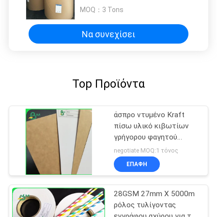
προϊόντων
MOQ：
3 Tons
Να συνεχίσει
Top Προϊόντα
άσπρο ντυμένο Kraft
πίσω υλικό κιβωτίων
γρήγορου φαγητού
βαθμού τροφίμων
negotiate MOQ:1 τόνος
εγγράφου 225g 325g
ΕΠΑΦΉ
28GSM 27mm X 5000m
ρόλος τυλίγοντας
εγγράφου αχύρου για το