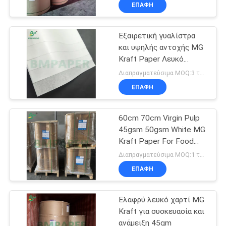
ΈΛΕΓΧΟΣ
ΕΠΑΦΉ
ΠΟΙΌΤΗΤΑΣ
Εξαιρετική γυαλίστρα
και υψηλής αντοχής MG
ΕΠΙΚΟΙΝΩΝΉΣΤΕ
Kraft Paper Λευκό
ΜΑΖΊ
χρώμα 30g - 60g
Διαπραγματεύσιμα MOQ:3 τόνους
ΜΑΣ
ΕΠΑΦΉ
60cm 70cm Virgin Pulp
ΕΙΔΉΣΕΙΣ
45gsm 50gsm White MG
Kraft Paper For Food
ΥΠΟΘΈΣΕΙΣ
Bags
Διαπραγματεύσιμα MOQ:1 τόνος
ΕΠΑΦΉ
SITEMAP
Ελαφρύ λευκό χαρτί MG
Kraft για συσκευασία και
ΠΟΛΙΤΙΚΉ
ανάμειξη 45gm