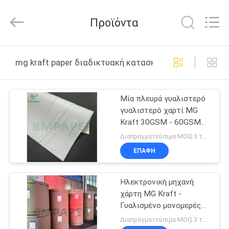
2026
GUANGZHOU
BMPAPER
Προϊόντα
CO.,LTD.
All
Rights
Reserved.
ΣΠΊΤΙ
mg kraft paper διαδικτυακή κατασκευή
ΠΡΟΪΌΝΤΑ
Μία πλευρά γυαλιστερό
γυαλιστερό χαρτί MG
ΣΧΕΤΙΚΆ
Kraft 30GSM - 60GSM
ΜΕ
για συσκευασία
Διαπραγματεύσιμα MOQ:3 τόνους
τροφίμων
ΕΜΆΣ
ΕΠΑΦΉ
Ηλεκτρονική μηχανή
ΕΠΙΣΚΕΨΉ
χάρτη MG Kraft -
ΕΡΓΟΣΤΑΣΊΟΥ
Γυαλισμένο μονομερές
χαρτί 40gm 50gm
Διαπραγματεύσιμα MOQ:3 τόνους