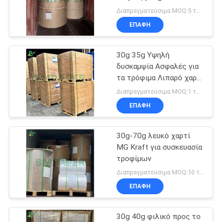
ΑΠΟΡΡΉΤΟΥ
Διαπραγματεύσιμα MOQ:5 τόνοι
ΕΠΑΦΉ
30g 35g Υψηλή
δυσκαμψία Ασφαλές για
τα τρόφιμα Λιπαρό χαρτί
MG Kraft για συσκευασία
Διαπραγματεύσιμα MOQ:1 τόνος
τροφίμων Συσκευασία
ΕΠΑΦΉ
δώρων
30g-70g λευκό χαρτί
MG Kraft για συσκευασία
τροφίμων
Διαπραγματεύσιμα MOQ:10 τόνοι
ΕΠΑΦΉ
30g 40g φιλικό προς το