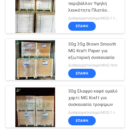
περιβάλλον Υψηλή
λευκότητα Πλατέο
χαρτί MG Kraft για
Διαπραγματεύσιμα MOQ:1 τόνος
εκτύπωση συσκευασίας
ΕΠΑΦΉ
τροφίμων
30g 35g Brown Smooth
MG Kraft Paper για
εξωτερική συσκευασία
Διαπραγματεύσιμα MOQ:1ton
ΕΠΑΦΉ
30g Ελαφρύ καφέ ομαλό
χαρτί MG Kraft για
συσκευασία τροφίμων
Διαπραγματεύσιμα MOQ:1 τόνος
ΕΠΑΦΉ