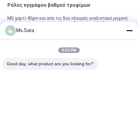
Ρόλος εγγράφου βαθμού τροφίμων
MG χαρτί 40gm και από τις δύο πλευρές γυαλιστερό μηχανή
γυαλιστερό υψηλής αντοχής παρθένο χαρτί Kraft
Ms.Sara
80/90gm Διπλής όψης Σκληρό Μαύρο Χαρτί Kraft Τροφικής
ποιότητας Για τυλίξη Καρύδων & Ξηρών Φρούτων
6:53 PM
BMPAPER Υψηλής αναπνευστικότητας Τεχνητό χαρτί
κυλίνδρους καπνού 25gm Μικροί κυλίνδροι
Good day, what product are you looking for?
Λαϊκή κατηγορία
Όλα
Χωρίς Επίστρωση 
Offset Χαρτί 
Έγγραφο Woodfree
Εκτύπωσης
Στιλπνό Ντυμένο 
Ρόλος Εγγράφου 
Έγγραφο
Βαθμού Τροφίμων
Στιλπνό Έγγραφο 
Ντυμένο Έγγραφο 
Τέχνης
PE