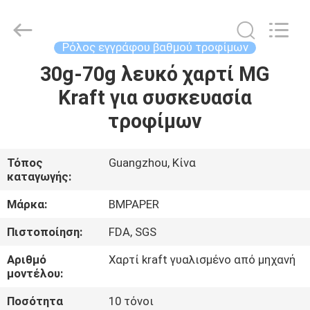
2026
GUANGZHOU
BMPAPER
CO.,LTD.
All
Ρόλος εγγράφου βαθμού τροφίμων
Rights
Reserved.
30g-70g λευκό χαρτί MG
ΣΠΊΤΙ
Kraft για συσκευασία
ΠΡΟΪΌΝΤΑ
τροφίμων
ΣΧΕΤΙΚΆ
Τόπος
Guangzhou, Κίνα
καταγωγής:
ΜΕ
ΕΜΆΣ
Μάρκα:
BMPAPER
Πιστοποίηση:
FDA, SGS
ΕΠΙΣΚΕΨΉ
Αριθμό
Χαρτί kraft γυαλισμένο από μηχανή
ΕΡΓΟΣΤΑΣΊΟΥ
μοντέλου:
Ποσότητα
10 τόνοι