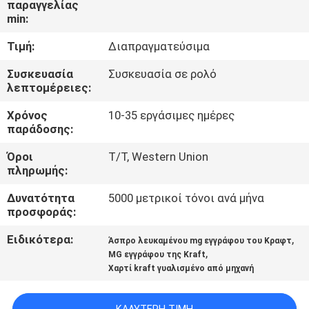
παραγγελίας
ΈΛΕΓΧΟΣ
min:
ΠΟΙΌΤΗΤΑΣ
Τιμή:
Διαπραγματεύσιμα
ΕΠΙΚΟΙΝΩΝΉΣΤΕ
Συσκευασία
Συσκευασία σε ρολό
λεπτομέρειες:
ΜΑΖΊ
Χρόνος
10-35 εργάσιμες ημέρες
ΜΑΣ
παράδοσης:
Όροι
T/T, Western Union
ΕΙΔΉΣΕΙΣ
πληρωμής:
Δυνατότητα
5000 μετρικοί τόνοι ανά μήνα
ΥΠΟΘΈΣΕΙΣ
προσφοράς:
Ειδικότερα:
,
Άσπρο λευκαμένου mg εγγράφου του Κραφτ
SITEMAP
,
MG εγγράφου της Kraft
Χαρτί kraft γυαλισμένο από μηχανή
ΠΟΛΙΤΙΚΉ