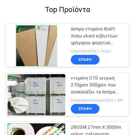
Top Προϊόντα
άσπρο ντυμένο Kraft
πίσω υλικό κιβωτίων
γρήγορου φαγητού
βαθμού τροφίμων
negotiate MOQ:1 τόνος
εγγράφου 225g 325g
ΕΠΑΦΉ
ντυμένη C1S ιατρική
270gsm 300gsm που
συσκευάζει τα άσπρα
διπλώνοντας φύλλα
Διαπραγματεύσιμα MOQ:1 ΑΜ
πινάκων κιβωτίων
ΕΠΑΦΉ
28GSM 27mm X 5000m
ρόλος τυλίγοντας