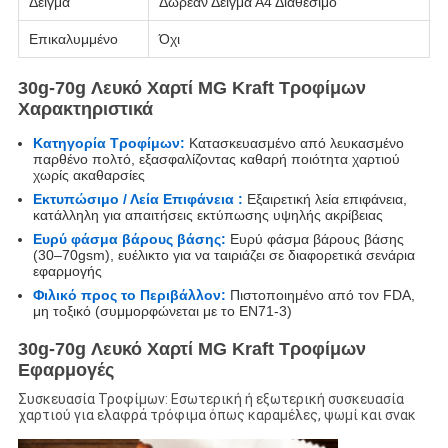
Δείγμα
Δωρεάν Δείγμα Α4 Διαθέσιμο
Επικαλυμμένο
Όχι
30g-70g Λευκό Χαρτί MG Kraft Τροφίμων
Χαρακτηριστικά
Κατηγορία Τροφίμων:
Κατασκευασμένο από λευκασμένο
παρθένο πολτό, εξασφαλίζοντας καθαρή ποιότητα χαρτιού
χωρίς ακαθαρσίες
Εκτυπώσιμο / Λεία Επιφάνεια :
Εξαιρετική λεία επιφάνεια,
κατάλληλη για απαιτήσεις εκτύπωσης υψηλής ακρίβειας
Ευρύ φάσμα βάρους βάσης:
Ευρύ φάσμα βάρους βάσης
(30–70gsm), ευέλικτο για να ταιριάζει σε διαφορετικά σενάρια
εφαρμογής
Φιλικό προς το Περιβάλλον:
Πιστοποιημένο από τον FDA,
μη τοξικό (συμμορφώνεται με το EN71-3)
30g-70g Λευκό Χαρτί MG Kraft Τροφίμων
Εφαρμογές
Συσκευασία Τροφίμων: Εσωτερική ή εξωτερική συσκευασία
χαρτιού για ελαφρά τρόφιμα όπως καραμέλες, ψωμί και σνακ