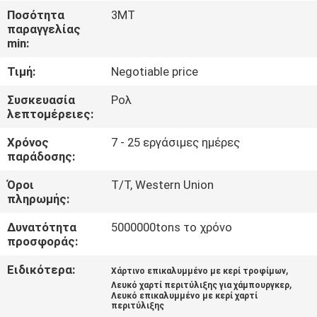
ΈΛΕΓΧΟΣ
Ποσότητα
3MT
παραγγελίας
ΠΟΙΌΤΗΤΑΣ
min:
Τιμή:
Negotiable price
ΕΠΙΚΟΙΝΩΝΉΣΤΕ
ΜΑΖΊ
Συσκευασία
Ρολ
λεπτομέρειες:
ΜΑΣ
Χρόνος
7 - 25 εργάσιμες ημέρες
παράδοσης:
ΕΙΔΉΣΕΙΣ
Όροι
T/T, Western Union
πληρωμής:
ΥΠΟΘΈΣΕΙΣ
Δυνατότητα
5000000tons το χρόνο
προσφοράς:
SITEMAP
Ειδικότερα:
,
Χάρτινο επικαλυμμένο με κερί τροφίμων
,
Λευκό χαρτί περιτύλιξης για χάμπουργκερ
Λευκό επικαλυμμένο με κερί χαρτί
ΠΟΛΙΤΙΚΉ
περιτύλιξης