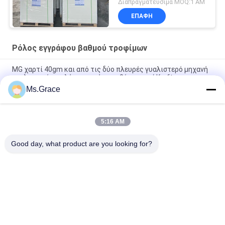
Διαπραγματεύσιμα MOQ:1 ΑΜ
κιβώτιο συσκευασίας
ΕΠΑΦΉ
τροφίμων
Ρόλος εγγράφου βαθμού τροφίμων
MG χαρτί 40gm και από τις δύο πλευρές γυαλιστερό μηχανή
γυαλιστερό υψηλής αντοχής παρθένο χαρτί Kraft
Ms.Grace
80/90gm Διπλής όψης Σκληρό Μαύρο Χαρτί Kraft Τροφικής
ποιότητας Για τυλίξη Καρύδων & Ξηρών Φρούτων
5:16 AM
BMPAPER Υψηλής αναπνευστικότητας Τεχνητό χαρτί
κυλίνδρους καπνού 25gm Μικροί κυλίνδροι
Good day, what product are you looking for?
Λαϊκή κατηγορία
Όλα
Χωρίς Επίστρωση 
Offset Χαρτί 
Έγγραφο Woodfree
Εκτύπωσης
Στιλπνό Ντυμένο 
Ρόλος Εγγράφου 