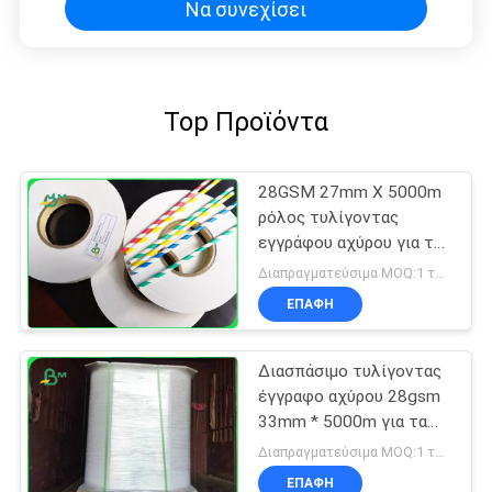
Να συνεχίσει
Top Προϊόντα
28GSM 27mm X 5000m
ρόλος τυλίγοντας
εγγράφου αχύρου για το
βαθμό τροφίμων
Διαπραγματεύσιμα MOQ:1 τόνος για κοινό μέγεθος & 10 τόνους για το ειδικό μέγεθος
κόμματος
ΕΠΑΦΉ
Διασπάσιμο τυλίγοντας
έγγραφο αχύρου 28gsm
33mm * 5000m για τα
άχυρα κατανάλωσης
Διαπραγματεύσιμα MOQ:1 τόνος για κοινό μέγεθος & 10 τόνους για το ειδικό μέγεθος
συσκευασίας
ΕΠΑΦΉ