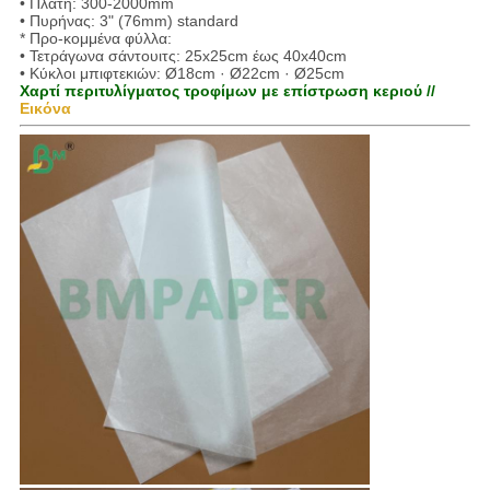
• Πλάτη: 300-2000mm
• Πυρήνας: 3" (76mm) standard
* Προ-κομμένα φύλλα:
• Τετράγωνα σάντουιτς: 25x25cm έως 40x40cm
• Κύκλοι μπιφτεκιών: Ø18cm · Ø22cm · Ø25cm
Χαρτί περιτυλίγματος τροφίμων με επίστρωση κεριού //
Εικόνα