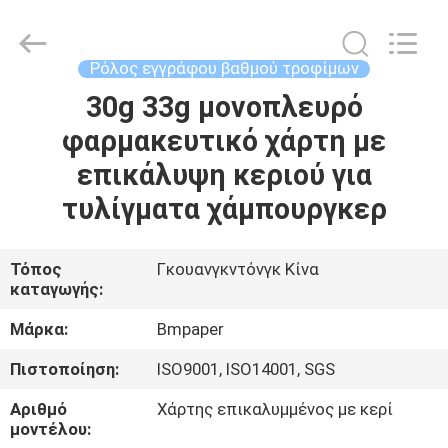
2026
GUANGZHOU
BMPAPER
CO.,LTD.
All
Ρόλος εγγράφου βαθμού τροφίμων
Rights
Reserved.
30g 33g μονοπλευρό
ΣΠΊΤΙ
φαρμακευτικό χάρτη με
ΠΡΟΪΌΝΤΑ
επικάλυψη κεριού για
τυλίγματα χάμπουργκερ
ΣΧΕΤΙΚΆ
ΜΕ
Τόπος
Γκουανγκντόνγκ Κίνα
καταγωγής:
ΕΜΆΣ
Μάρκα:
Bmpaper
ΕΠΙΣΚΕΨΉ
Πιστοποίηση:
ISO9001, ISO14001, SGS
ΕΡΓΟΣΤΑΣΊΟΥ
Αριθμό
Χάρτης επικαλυμμένος με κερί
μοντέλου: