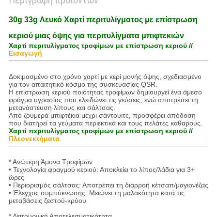
Περιγραφή προϊόντων
30g 33g Λευκό Χαρτί περιτυλίγματος με επίστρωση
κεριού μιας όψης για περιτυλίγματα μπιφτεκιών
Χαρτί περιτυλίγματος τροφίμων με επίστρωση κεριού //
Εισαγωγή
Δοκιμασμένο στο χρόνο χαρτί με κερί μονής όψης, σχεδιασμένο
για τον απαιτητικό κόσμο της συσκευασίας QSR.
Η επίστρωση κεριού ποιότητας τροφίμων δημιουργεί ένα άμεσο
φράγμα υγρασίας που κλειδώνει τις γεύσεις, ενώ αποτρέπει τη
μετανάστευση λίπους και σάλτσας.
Από ζουμερά μπιφτέκια μέχρι σάντουιτς, προσφέρει απόδοση
που διατηρεί τα γεύματα περιεκτικά και τους πελάτες καθαρούς.
Χαρτί περιτυλίγματος τροφίμων με επίστρωση κεριού //
Πλεονεκτήματα
* Ανώτερη Άμυνα Τροφίμων
• Τεχνολογία φραγμού κεριού: Αποκλείει το λίπος/λάδια για 3+
ώρες
• Περιορισμός σάλτσας: Αποτρέπει τη διαρροή κέτσαπ/μαγιονέζας
• Έλεγχος συμπύκνωσης: Μειώνει τη μαλακότητα κατά τις
μεταβάσεις ζεστού-κρύου
* Λειτουργική Αποτελεσματικότητα