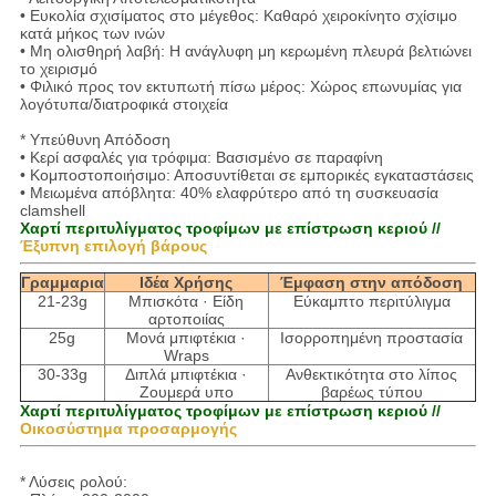
• Ευκολία σχισίματος στο μέγεθος: Καθαρό χειροκίνητο σχίσιμο
κατά μήκος των ινών
• Μη ολισθηρή λαβή: Η ανάγλυφη μη κερωμένη πλευρά βελτιώνει
το χειρισμό
• Φιλικό προς τον εκτυπωτή πίσω μέρος: Χώρος επωνυμίας για
λογότυπα/διατροφικά στοιχεία
* Υπεύθυνη Απόδοση
• Κερί ασφαλές για τρόφιμα: Βασισμένο σε παραφίνη
• Κομποστοποιήσιμο: Αποσυντίθεται σε εμπορικές εγκαταστάσεις
• Μειωμένα απόβλητα: 40% ελαφρύτερο από τη συσκευασία
clamshell
Χαρτί περιτυλίγματος τροφίμων με επίστρωση κεριού //
Έξυπνη επιλογή βάρους
Γραμμαρια
Ιδέα Χρήσης
Έμφαση στην απόδοση
21-23g
Μπισκότα · Είδη
Εύκαμπτο περιτύλιγμα
αρτοποιίας
25g
Μονά μπιφτέκια ·
Ισορροπημένη προστασία
Wraps
30-33g
Διπλά μπιφτέκια ·
Ανθεκτικότητα στο λίπος
Ζουμερά υπο
βαρέως τύπου
Χαρτί περιτυλίγματος τροφίμων με επίστρωση κεριού //
Οικοσύστημα προσαρμογής
* Λύσεις ρολού: