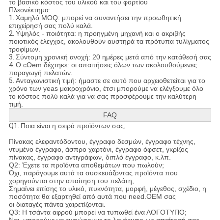
το βασικό κόστος του υλικού και του φορτίου
Πλεονέκτημα:
1.
Χαμηλό MOQ: μπορεί να συναντήσει την προωθητική
επιχείρησή σας πολύ καλά.
2.
Υψηλός - ποιότητα: η προηγμένη μηχανή και ο ακριβής
ποιοτικός έλεγχος, ακολουθούν αυστηρά τα πρότυπα τυλίγματος
τροφίμων.
3.
Σύντομη χρονική ανοχή: 20 ημέρες μετά από την κατάθεσή σας
4.
Ο cOem δέχτηκε: οι απαιτήσεις όλων των ακολουθούμενες
παραγωγή πελατών.
5.
Ανταγωνιστική τιμή: ήμαστε σε αυτό που αρχειοθετείται για το
χρόνο των yeas μακροχρόνιο, έτσι μπορούμε να ελέγξουμε όλο
το κόστος πολύ καλά για να σας προσφέρουμε την καλύτερη
τιμή.
FAQ
Q1.
Ποια είναι η σειρά προϊόντων σας;
Πίνακας ελεφαντόδοντου, έγγραφο δεσμών, έγγραφο τέχνης,
ντυμένο έγγραφο, άσπρο χαρτόνι, έγγραφο όφσετ, γκρίζος
πίνακας, έγγραφο αντιγράφων, διπλό έγγραφο, κ.λπ.
Q2: Έχετε τα προϊόντα αποθεμάτων που πωλούν;
Όχι, παράγουμε αυτά τα συσκευάζοντας προϊόντα που
χορηγούνται στην απαίτηση του πελάτη,
Σημαίνει επίσης το υλικό, πυκνότητα, μορφή, μέγεθος, σχέδιο, η
ποσότητα θα εξαρτηθεί από αυτά που need.OEM σας
οι διαταγές πάντα χαιρετίζονται.
Q3: Η τσάντα αφρού μπορεί να τυπωθεί ένα ΛΟΓΟΤΥΠΟ;