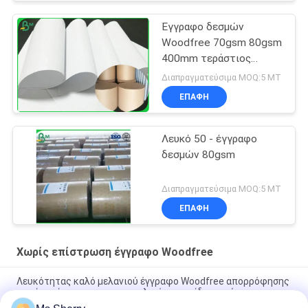
Έγγραφο δεσμών
Woodfree 70gsm 80gsm
400mm τεράστιος
ρόλος για την εκτύπωση
Διαπραγματεύσιμα MOQ:5 MT
όφσετ
ΕΠΑΦΉ
Λευκό 50 - έγγραφο
δεσμών 80gsm
Διαπραγματεύσιμα MOQ:5 MT
ΕΠΑΦΉ
Χωρίς επίστρωση έγγραφο Woodfree
Λευκότητας καλό μελανιού έγγραφο Woodfree απορρόφησης
χωρίς επίστρωση για το σχολικό εγχειρίδιο εκτύπωσης