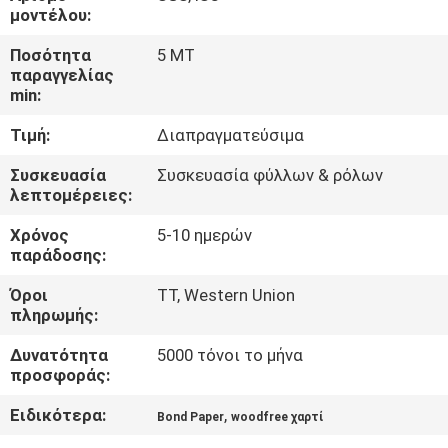
ΈΛΕΓΧΟΣ
μοντέλου:
ΠΟΙΌΤΗΤΑΣ
Ποσότητα
5 MT
παραγγελίας
min:
ΕΠΙΚΟΙΝΩΝΉΣΤΕ
Τιμή:
Διαπραγματεύσιμα
ΜΑΖΊ
ΜΑΣ
Συσκευασία
Συσκευασία φύλλων & ρόλων
λεπτομέρειες:
Χρόνος
5-10 ημερών
ΕΙΔΉΣΕΙΣ
παράδοσης:
Όροι
TT, Western Union
ΥΠΟΘΈΣΕΙΣ
πληρωμής:
Δυνατότητα
5000 τόνοι το μήνα
SITEMAP
προσφοράς:
Ειδικότερα:
,
Bond Paper
woodfree χαρτί
ΠΟΛΙΤΙΚΉ