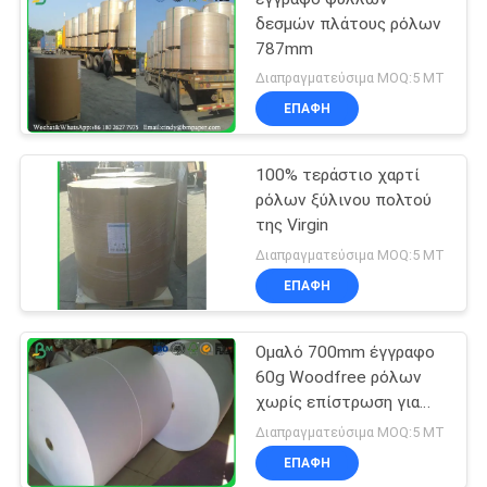
δεσμών πλάτους ρόλων
787mm
Διαπραγματεύσιμα MOQ:5 MT
ΕΠΑΦΉ
100% τεράστιο χαρτί
ρόλων ξύλινου πολτού
της Virgin
Διαπραγματεύσιμα MOQ:5 MT
ΕΠΑΦΉ
Ομαλό 700mm έγγραφο
60g Woodfree ρόλων
χωρίς επίστρωση για
την εκτύπωση σχολικών
Διαπραγματεύσιμα MOQ:5 MT
βιβλίων
ΕΠΑΦΉ