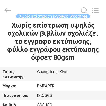
2026
GUANGZHOU
BMPAPER
CO.,LTD.
All
Χωρίς επίστρωση έγγραφο Woodfree
Rights
Reserved.
Χωρίς επίστρωση υψηλός
ΣΠΊΤΙ
σχολικών βιβλίων σχολιάζει
ΠΡΟΪΌΝΤΑ
το έγγραφο εκτύπωσης,
φύλλο εγγράφου εκτύπωσης
ΣΧΕΤΙΚΆ
όφσετ 80gsm
ΜΕ
ΕΜΆΣ
Τόπος
Guangdong, Κίνα
καταγωγής:
ΕΠΙΣΚΕΨΉ
Μάρκα:
BMPAPER
ΕΡΓΟΣΤΑΣΊΟΥ
Πιστοποίηση:
ISO, SGS
Αριθμό
SGS, ISO