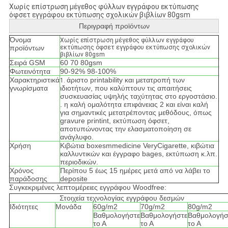
Χωρίς επίστρωση μέγεθος φύλλων εγγράφου εκτύπωσης
όφσετ εγγράφου εκτύπωσης σχολικών βιβλίων 80gsm
Περιγραφή προϊόντων
Όνομα
Χωρίς επίστρωση μέγεθος φύλλων εγγράφου
προϊόντων
εκτύπωσης όφσετ εγγράφου εκτύπωσης σχολικών
βιβλίων 80gsm
Σειρά GSM
60 70 80gsm
Φωτεινότητα
90-92% 98-100%
Χαρακτηριστικά
άριστο printability και μετατροπή των
1.
γνωρίσματα
ιδιοτήτων, που καλύπτουν τις απαιτήσεις
συσκευασίας υψηλής ταχύτητας στο εργοστάσιο.
. η καλή ομαλότητα επιφάνειας 2 και είναι καλή
για σημαντικές μετατρέποντας μεθόδους, όπως
gravure printint, εκτύπωση όφσετ,
αποτυπώνοντας την ελασματοποίηση σε
ανάγλυφο.
Χρήση
Κιβώτια boxesmmedicine VeryCigarette, κιβώτια
καλλυντικών και έγγραφο bages, εκτύπωση κ.λπ.
περιοδικών.
Χρόνος
Περίπου 5 έως 15 ημέρες μετά από να λάβει το
παράδοσης
deposite
Συγκεκριμένες λεπτομέρειες εγγράφου Woodfree:
Στοιχεία τεχνολογίας εγγράφου δεσμών
Ιδιότητες
Μονάδα
60g/m2
70g/m2
80g/m2
Βαθμολογήστε
Βαθμολογήστε
Βαθμολογήσ
το Α
το Α
το Α