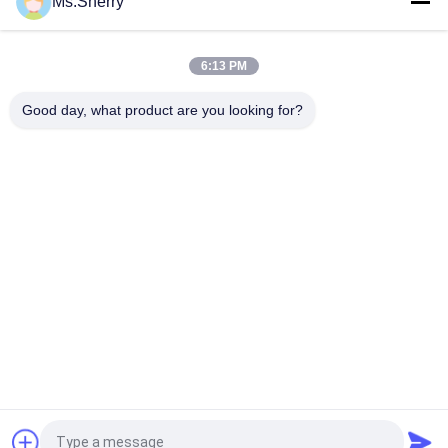
Ms.Sherry
Το ΘΦ CB CFB 9.5» Χ 11» χωρίς άνθρακα έγγραφο εγγράφου
NCR για τους θερμικούς εκτυπωτές καθαρίζει την εικόνα
6:13 PM
Βιοδιασπάσιμο συνθετικό πέτρινο έγγραφο 160um 200um για
την αντίσταση δακρυ'ων διαφημίσεων
Good day, what product are you looking for?
Λαϊκή κατηγορία
Όλα
Χωρίς Επίστρωση 
Offset Χαρτί 
Έγγραφο Woodfree
Εκτύπωσης
Στιλπνό Ντυμένο 
Ρόλος Εγγράφου 
Έγγραφο
Βαθμού Τροφίμων
Στιλπνό Έγγραφο 
Ντυμένο Έγγραφο 
Τέχνης
PE
Έγγραφο Πινάκων 
Γκρίζο Χαρτόνι
Ελεφαντόδοντου