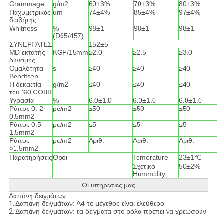
Grammage
g/m2
60±3%
70±3%
80±3%
Παχυμετρικός
um
74±4%
85±4%
97±4%
διαβήτης
Whitness
%
98±1
98±1
98±1
(D65/457)
ΣΥΝΕΡΓΆΤΕΣ
152±5
MD εκτατής
KGF/15mm
≥2.0
≥2.5
≥3.0
δύναμης
Ομαλότητα
s
≥40
≥40
≥40
Bendtsen
Η δεκαετία
g/m2
≤40
≤40
≤40
του '60 COBB
Υγρασία
%
6.0±1.0
6.0±1.0
6.0±1.0
Ρύπος 0. 2-
pc/m2
≤50
≤50
≤50
0.5mm2
Ρύπος 0.5-
pc/m2
≤5
≤5
≤5
1.5mm2
Ρύπος
pc/m2
Αριθ.
Αριθ.
Αριθ.
>1.5mm2
Παρατηρήσεις
Όροι
Temerature
23±1℃
Σχετικό
50±2%
Hummidity
Οι υπηρεσίες μας
Δαπάνη δειγμάτων:
1.
Δαπάνη δειγμάτων: A4 το μέγεθος είναι ελεύθερο
2.
Δαπάνη δειγμάτων: τα δείγματα στο ρόλο πρέπει να χρεώσουν