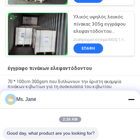
κιβώτιο σοκολάτας
Υλικός υψηλός λευκός
πίνακας 305g εγγράφου
ελεφαντόδοντου
κιβωτίων/πίνακας
Διαπραγματεύσιμα MOQ:1 τόνος
τέχνης 345g C1S
ΕΠΑΦΉ
έγγραφο πινάκων ελεφαντόδοντου
70 * 100cm 300gsm που διπλώνουν την άριστη ακαμψία
πινάκων κιβωτίων για τη συσκευασία του κιβωτίου
Ms. Jane
η πλευρά 250gsm 300gsm ένα έντυσε τον πίνακα FBB για τα
καλλυντικά που συσκευάζουν 700 X 1000mm
1.5 / 1.35mm ελεφαντόδοντου πινάκων εγγράφου ύψους
2:26 AM
άσπρο χαρτόνι ομαλότητας πάχους στιλπνό για τη
συσκευασία
Good day, what product are you looking for?