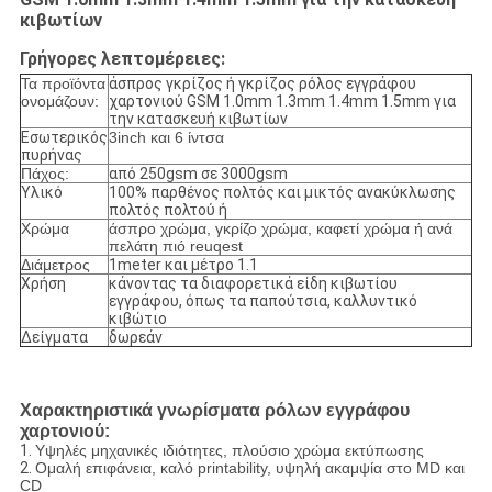
κιβωτίων
Γρήγορες λεπτομέρειες:
Τα προϊόντα
άσπρος γκρίζος ή γκρίζος ρόλος εγγράφου
ονομάζουν:
χαρτονιού GSM 1.0mm 1.3mm 1.4mm 1.5mm για
την κατασκευή κιβωτίων
Εσωτερικός
3inch και 6 ίντσα
πυρήνας
Πάχος:
από 250gsm σε 3000gsm
Υλικό
100% παρθένος πολτός και μικτός ανακύκλωσης
πολτός πολτού ή
Χρώμα
άσπρο χρώμα, γκρίζο χρώμα, καφετί χρώμα ή ανά
πελάτη πιό reuqest
Διάμετρος
1meter και μέτρο 1.1
Χρήση
κάνοντας τα διαφορετικά είδη κιβωτίου
εγγράφου, όπως τα παπούτσια, καλλυντικό
κιβώτιο
Δείγματα
δωρεάν
Χαρακτηριστικά γνωρίσματα ρόλων εγγράφου
χαρτονιού:
1.
Υψηλές μηχανικές ιδιότητες, πλούσιο χρώμα εκτύπωσης
2.
Ομαλή επιφάνεια, καλό printability, υψηλή ακαμψία στο MD και
CD