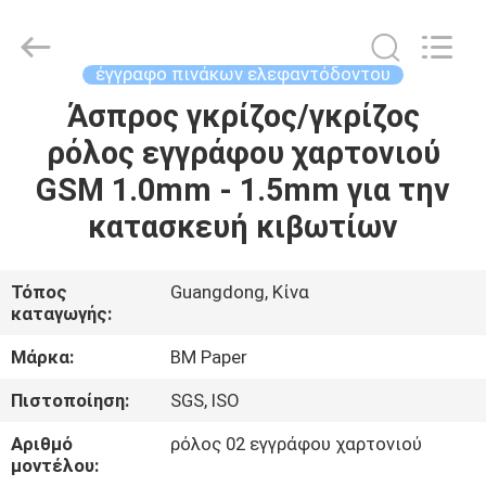
2026
GUANGZHOU
BMPAPER
CO.,LTD.
All
έγγραφο πινάκων ελεφαντόδοντου
Rights
Reserved.
Άσπρος γκρίζος/γκρίζος
ΣΠΊΤΙ
ρόλος εγγράφου χαρτονιού
ΠΡΟΪΌΝΤΑ
GSM 1.0mm - 1.5mm για την
κατασκευή κιβωτίων
ΣΧΕΤΙΚΆ
ΜΕ
Τόπος
Guangdong, Κίνα
καταγωγής:
ΕΜΆΣ
Μάρκα:
BM Paper
ΕΠΙΣΚΕΨΉ
Πιστοποίηση:
SGS, ISO
ΕΡΓΟΣΤΑΣΊΟΥ
Αριθμό
ρόλος 02 εγγράφου χαρτονιού
μοντέλου: