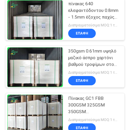
πίνακας 640
ελεφαντόδοντου 0.8mm
- 1.5mm έξοχος παχύς
C1S * 900mm για τα
Διαπραγματεύσιμα MOQ:1 τόνος για κοινό μέγεθος & 10 τόνους για το ειδικό μέγεθος
τηλεφωνικά
ΕΠΑΦΉ
συσκευάζοντας κιβώτια
350gsm 0.61mm υψηλό
μαζικό άσπρο χαρτόνι
βαθμού τροφίμων στο
φύλλο για το κιβώτιο
Διαπραγματεύσιμα MOQ:1 τόνος για κοινό μέγεθος & 10 τόνους για το ειδικό μέγεθος
σάντουιτς
ΕΠΑΦΉ
Πίνακας GC1 FBB
300GSM 325GSM
350GSM
ελεφαντόδοντου
Διαπραγματεύσιμα MOQ:1 τόνος για κοινό μέγεθος & 10 τόνους για το ειδικό μέγεθος
βαθμού τροφίμων για το
ΕΠΑΦΉ