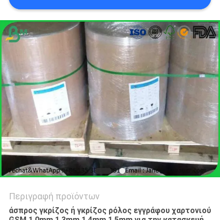
ΑΠΟΡΡΉΤΟΥ
Περιγραφή προϊόντων
άσπρος γκρίζος ή γκρίζος ρόλος εγγράφου χαρτονιού
GSM 1.0mm 1.3mm 1.4mm 1.5mm για την κατασκευή