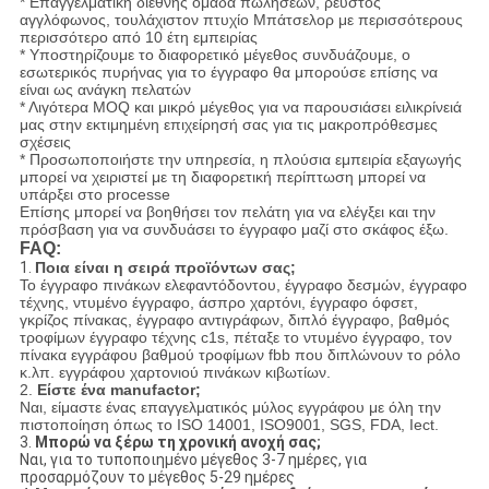
* Επαγγελματική διεθνής ομάδα πωλήσεων, ρευστός
αγγλόφωνος, τουλάχιστον πτυχίο Μπάτσελορ με περισσότερους
περισσότερο από 10 έτη εμπειρίας
* Υποστηρίζουμε το διαφορετικό μέγεθος συνδυάζουμε, ο
εσωτερικός πυρήνας για το έγγραφο θα μπορούσε επίσης να
είναι ως ανάγκη πελατών
* Λιγότερα MOQ και μικρό μέγεθος για να παρουσιάσει ειλικρίνειά
μας στην εκτιμημένη επιχείρησή σας για τις μακροπρόθεσμες
σχέσεις
* Προσωποποιήστε την υπηρεσία, η πλούσια εμπειρία εξαγωγής
μπορεί να χειριστεί με τη διαφορετική περίπτωση μπορεί να
υπάρξει στο processe
Επίσης μπορεί να βοηθήσει τον πελάτη για να ελέγξει και την
πρόσβαση για να συνδυάσει το έγγραφο μαζί στο σκάφος έξω.
FAQ:
1.
Ποια είναι η σειρά προϊόντων σας;
Το έγγραφο πινάκων ελεφαντόδοντου, έγγραφο δεσμών, έγγραφο
τέχνης, ντυμένο έγγραφο, άσπρο χαρτόνι, έγγραφο όφσετ,
γκρίζος πίνακας, έγγραφο αντιγράφων, διπλό έγγραφο, βαθμός
τροφίμων έγγραφο τέχνης c1s, πέταξε το ντυμένο έγγραφο, τον
πίνακα εγγράφου βαθμού τροφίμων fbb που διπλώνουν το ρόλο
κ.λπ. εγγράφου χαρτονιού πινάκων κιβωτίων.
2.
Είστε ένα manufactor;
Ναι, είμαστε ένας επαγγελματικός μύλος εγγράφου με όλη την
πιστοποίηση όπως το ISO 14001, ISO9001, SGS, FDA, Iect.
3.
Μπορώ να ξέρω τη χρονική ανοχή σας;
Ναι, για το τυποποιημένο μέγεθος 3-7 ημέρες, για
προσαρμόζουν το μέγεθος 5-29 ημέρες