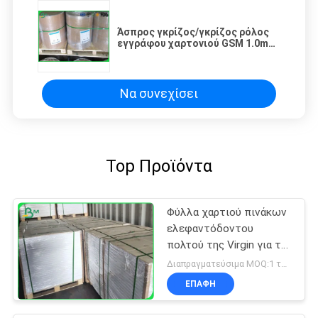
Άσπρος γκρίζος/γκρίζος ρόλος
εγγράφου χαρτονιού GSM 1.0mm
- 1.5mm για την κατασκευή
κιβωτίων
Να συνεχίσει
Top Προϊόντα
Φύλλα χαρτιού πινάκων
ελεφαντόδοντου
πολτού της Virgin για το
κιβώτιο 230g
Διαπραγματεύσιμα MOQ:1 τόνος για κοινό μέγεθος & 10 τόνους για το ειδικό μέγεθος
συσκευασίας - 400g
ΕΠΑΦΉ