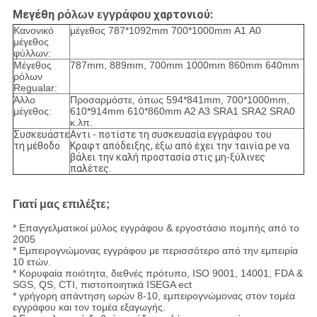
Μεγέθη
χαρτονιού:
ρόλων εγγράφου
Κανονικό
μέγεθος 787*1092mm 700*1000mm Α1 A0
μέγεθος
φύλλων:
Μέγεθος
787mm, 889mm, 700mm 1000mm 860mm 640mm
ρόλων
Regualar:
Άλλο
Προσαρμόστε, όπως 594*841mm, 700*1000mm,
μέγεθος:
610*914mm 610*860mm A2 A3 SRA1 SRA2 SRA0
κ.λπ.
Συσκευάστε
Αντι - ποτίστε τη συσκευασία εγγράφου του
τη μέθοδο
Κραφτ απόδειξης, έξω από έχει την ταινία pe να
βάλει την καλή προστασία στις μη-ξύλινες
παλέτες.
Γιατί μας επιλέξτε;
* Επαγγελματικοί μύλος εγγράφου & εργοστάσιο πομπής από το
2005
* Εμπειρογνώμονας εγγράφου με περισσότερο από την εμπειρία
10 ετών.
* Κορυφαία ποιότητα, διεθνές πρότυπο, ISO 9001, 14001, FDA &
SGS, QS, CTI, πιστοποιητικά ISEGA ect
* γρήγορη απάντηση ωρών 8-10, εμπειρογνώμονας στον τομέα
εγγράφου και τον τομέα εξαγωγής.