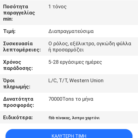
ΈΛΕΓΧΟΣ
Ποσότητα
1 τόνος
παραγγελίας
ΠΟΙΌΤΗΤΑΣ
min:
Τιμή:
Διαπραγματεύσιμα
ΕΠΙΚΟΙΝΩΝΉΣΤΕ
ΜΑΖΊ
Συσκευασία
Ο ρόλος, εξέλικτρο, ογκώδη φύλλα
λεπτομέρειες:
ή προσαρμόζει
ΜΑΣ
Χρόνος
5-28 εργάσιμες ημέρες
παράδοσης:
ΕΙΔΉΣΕΙΣ
Όροι
L/C, T/T, Western Union
πληρωμής:
ΥΠΟΘΈΣΕΙΣ
Δυνατότητα
70000Tons το μήνα
προσφοράς:
SITEMAP
Ειδικότερα:
,
fbb πίνακας
Άσπρο χαρτόνι
ΠΟΛΙΤΙΚΉ
ΚΑΛΎΤΕΡΗ ΤΙΜΉ