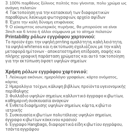
3.
100% παρθένος ξύλινος πολτός που γίνονται, πολυ χρώμα ως
ανάγκη πελατών
4. Τακτοποίηση για την κατασκευή των διαφορετικών
παραθύρων, λεύκωμα φωτογραφιών, αρχείο αψίδων
8.
Έχετε την καλή δύναμη επιφάνειας
9.
Ο εύκαμπτος εσωτερικός πυρήνας, θα μπορούσε να είναι
3inch και 6 ίντσα ή άλλοι σύμφωνα με το αίτημα πελατών
Printability ρόλων εγγράφου χαρτονιού:
Το προϊόν έχει την υψηλή prnting ομαλότητα, καλή λειότητα,
τα υψηλά whitenss και η εκτύπωση σχολιάζουν, με την καλή
μεταφορά ημίτονων - αποκατεστημένη επίδραση, σαφής και
πλήρης γραφική παράσταση χρώματος και αυτό τακτοποίηση
για την εκτύπωση όφσετ υψηλών σημείων.
χαρτονιού
Χρήση
ρόλων εγγράφου
:
1.
Λεύκωμα εικόνων, ημερολόγιο γραφείων, κάρτα ονόματος,
κάρτες
2.
Ημερολόγιο τοίχων, κάλυψη βιβλίων, προϊόντα υγειονομικής
περίθαλψης
3.
Φυλλάδιο υψηλών σημείων, καλλυντικό έγγραφο κιβωτίων,
καθημερινή συσκευασία αναγκών
4.
Ένθετα διαφήμισης υψηλών σημείων, κάρτα, κιβώτιο
ιατρικής
5.
Συσκευασία κιβωτίων πολυτέλειας υψηλών σημείων,
έγγραφο κιβωτίων κόκκινου κρασιού
6.
Έγγραφο Hangbags, διαφορετικά είδη κιβωτίου εγγράφου,
τσάντα εγγράφου