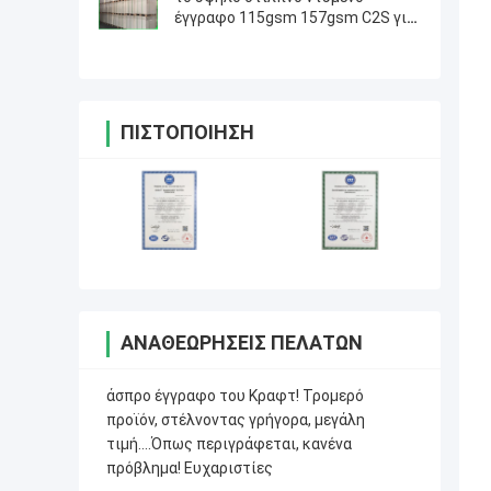
έγγραφο 115gsm 157gsm C2S για
τα περιοδικά παρεμβάλλει 720 *
1020mm
ΠΙΣΤΟΠΟΊΗΣΗ
ΑΝΑΘΕΩΡΉΣΕΙΣ ΠΕΛΑΤΏΝ
άσπρο έγγραφο του Κραφτ! Τρομερό
προϊόν, στέλνοντας γρήγορα, μεγάλη
τιμή….Όπως περιγράφεται, κανένα
πρόβλημα! Ευχαριστίες