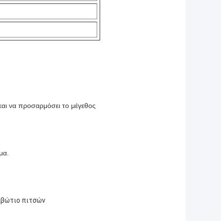
και να προσαρμόσει το μέγεθος
μα.
κιβώτιο πιτσών