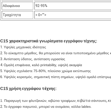
Αδιαφάνεια
92-95%
Τραχύτητα
< 0="">
C1S χαρακτηριστικά γνωρίσματα εγγράφου τέχνης:
1.
Υψηλές μηχανικές ιδιότητες
2.
Το εύκαμπτο μέγεθος, θα μπορούσε να είναι τυποποιημένο μέγεθος 
3.
Αντίσταση ύδατος, αντίσταση υγρασίας
4.
Ομαλή επιφάνεια, καλό printability, υψηλή ακαμψία
5.
Υψηλός σχολιάστε 75-80%, πλούσιο χρώμα εκτύπωσης
6.
Υψηλός κορεσμός, σημαντική πίστη σημείων, υψηλό ομαλό επίστρω
τέχνης
C1S
χρήση
εγγράφου
:
1. Παραγωγή των φλυτζανιών, κιβώτιο τροφίμων,
κιβώτιο
σάντουιτς
, 
2.
Το έγγραφο παγωτού, μπορεί να ονομάσει, κόλλα lables.