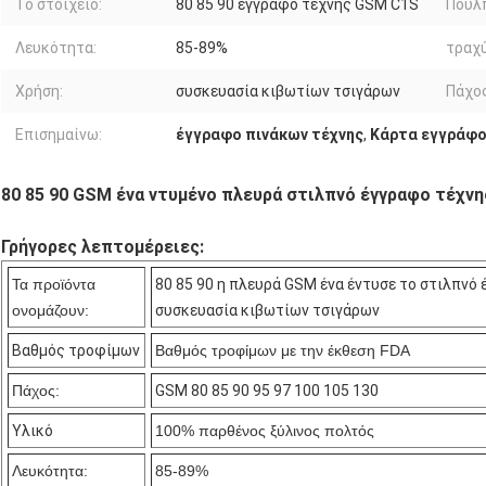
Το στοιχείο:
80 85 90 έγγραφο τέχνης GSM C1S
Πούλπ
Λευκότητα:
85-89%
τραχ
Χρήση:
συσκευασία κιβωτίων τσιγάρων
Πάχος
Επισημαίνω:
έγγραφο πινάκων τέχνης
,
Κάρτα εγγράφο
80 85 90 GSM ένα ντυμένο πλευρά στιλπνό έγγραφο τέχνη
Γρήγορες λεπτομέρειες:
Τα προϊόντα
80 85 90 η πλευρά GSM ένα έντυσε το στιλπνό 
ονομάζουν:
συσκευασία κιβωτίων τσιγάρων
Βαθμός τροφίμων
Βαθμός τροφίμων με την έκθεση FDA
Πάχος:
GSM 80 85 90 95 97 100 105 130
Υλικό
100% παρθένος ξύλινος πολτός
Λευκότητα:
85-89%