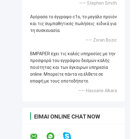
—— Stephen Smith
Αγόρασα το έγγραφο c1s, το μεγάλο προϊόν
και τις συμπαθητικές πωλήσεις. ειδικά για
τη συσκευασία.
—— Zoran Bozic
BMPAPER έχει τις καλές υπηρεσίες με την
προσφορά του εγγράφου δεσμών καλής
ποιότητας και των έγκαιρων υπηρεσία
online. Μπορείτε πάντα να έλθετε σε
επαφή με τους οποτεδήποτε.
—— Hassane Alkara
ΕΊΜΑΙ ONLINE CHAT NOW