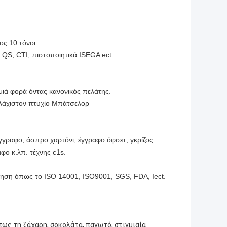
ος 10 τόνοι
 QS, CTI, πιστοποιητικά ISEGA ect
 μιά φορά όντας κανονικός πελάτης.
λάχιστον πτυχίο Μπάτσελορ
γγραφο, άσπρο χαρτόνι, έγγραφο όφσετ, γκρίζος
φο κ.λπ. τέχνης c1s.
οίηση όπως το ISO 14001, ISO9001, SGS, FDA, Iect.
πως τη ζάχαρη, σοκολάτα, παγωτό, στιγμιαία