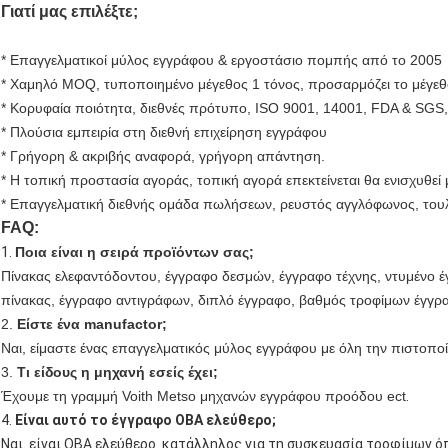
Γιατί μας επιλέξτε;
* Επαγγελματικοί μύλος εγγράφου & εργοστάσιο πομπής από το 2005
* Χαμηλό MOQ, τυποποιημένο μέγεθος 1 τόνος, προσαρμόζει το μέγεθ
* Κορυφαία ποιότητα, διεθνές πρότυπο, ISO 9001, 14001, FDA & SGS,
* Πλούσια εμπειρία στη διεθνή επιχείρηση εγγράφου
* Γρήγορη & ακριβής αναφορά, γρήγορη απάντηση.
* Η τοπική προστασία αγοράς, τοπική αγορά επεκτείνεται θα ενισχυθεί
* Επαγγελματική διεθνής ομάδα πωλήσεων, ρευστός αγγλόφωνος, του
FAQ:
1.
Ποια είναι η σειρά προϊόντων σας;
Πίνακας ελεφαντόδοντου, έγγραφο δεσμών, έγγραφο τέχνης, ντυμένο έ
πίνακας, έγγραφο αντιγράφων, διπλό έγγραφο, βαθμός τροφίμων έγγρα
2.
Είστε ένα manufactor;
Ναι, είμαστε ένας επαγγελματικός μύλος εγγράφου με όλη την πιστοπ
3.
Τι είδους η μηχανή εσείς έχει;
Έχουμε τη γραμμή Voith Metso μηχανών εγγράφου προόδου ect
.
4.
Είναι αυτό το έγγραφο OBA ελεύθερο;
Ναι. είναι OBA ελεύθερο. κατάλληλος για τη συσκευασία τροφίμων ό