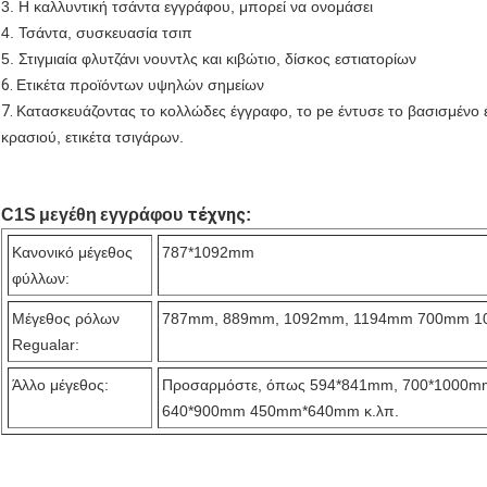
3. Η καλλυντική τσάντα εγγράφου, μπορεί να ονομάσει
4. Τσάντα, συσκευασία τσιπ
5. Στιγμιαία φλυτζάνι νουντλς και κιβώτιο, δίσκος εστιατορίων
6.
Ετικέτα προϊόντων υψηλών σημείων
7.
Κατασκευάζοντας το κολλώδες έγγραφο, το pe έντυσε το βασισμένο 
κρασιού, ετικέτα τσιγάρων.
τέχνης
C1S
μεγέθη
εγγράφου
:
Κανονικό μέγεθος
787*1092mm
φύλλων:
Μέγεθος ρόλων
787mm, 889mm, 1092mm, 1194mm 700mm 
Regualar:
Άλλο μέγεθος:
Προσαρμόστε, όπως 594*841mm, 700*1000m
640*900mm 450mm*640mm κ.λπ.