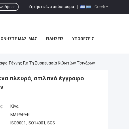
Ζητήστε ένα απόσπασμα
|
Greek
Αναζήτηση
ΝΩΝΉΣΤΕ ΜΑΖΊ ΜΑΣ
ΕΙΔΉΣΕΙΣ
ΥΠΟΘΈΣΕΙΣ
αφο Τέχνης Για Τη Συσκευασία Κιβωτίων Τσιγάρων
ένα πλευρά, στιλπνό έγγραφο
ων
ς:
Κίνα
BM PAPER
ISO9001, ISO14001, SGS