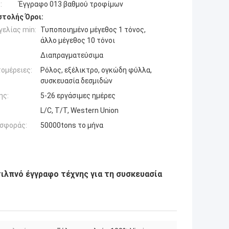
:
Έγγραφο 013 βαθμού τροφίμων
τολής Όροι:
ελίας min:
Τυποποιημένο μέγεθος 1 τόνος,
άλλο μέγεθος 10 τόνοι
Διαπραγματεύσιμα
ομέρειες:
Ρόλος, εξέλικτρο, ογκώδη φύλλα,
συσκευασία δεσμιδών
ης:
5-26 εργάσιμες ημέρες
L/C, T/T, Western Union
σφοράς:
50000tons το μήνα
ιλπνό έγγραφο τέχνης για τη συσκευασία