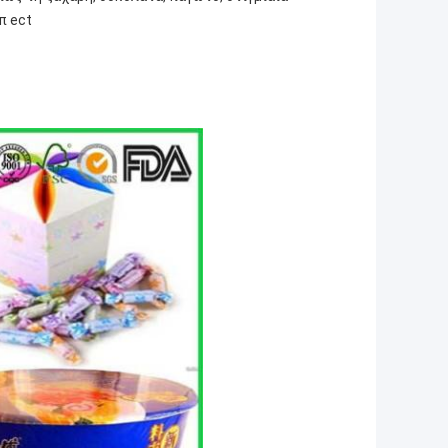
π ect