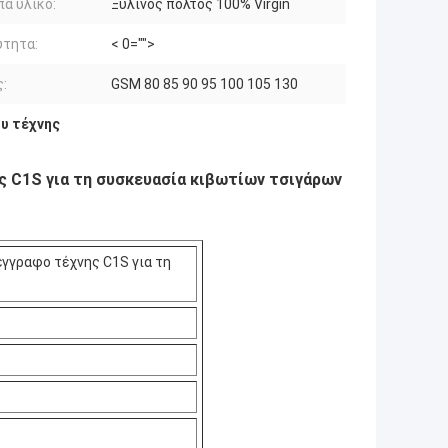
α υλικό:
Ξύλινος πολτός 100% Virgin
ύτητα:
< 0="">
:
GSM 80 85 90 95 100 105 130
υ τέχνης
ς C1S για τη συσκευασία κιβωτίων τσιγάρων
έγγραφο τέχνης C1S για τη