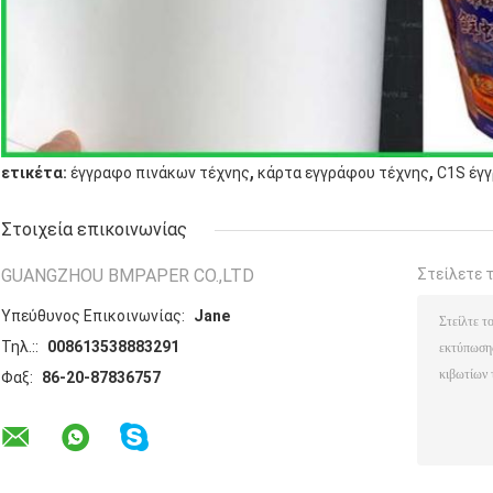
,
,
ετικέτα:
έγγραφο πινάκων τέχνης
κάρτα εγγράφου τέχνης
C1S έγ
Στοιχεία επικοινωνίας
GUANGZHOU BMPAPER CO.,LTD
Στείλετε 
Υπεύθυνος Επικοινωνίας:
Jane
Τηλ.::
008613538883291
Φαξ:
86-20-87836757