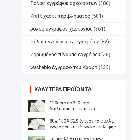
Ρόλος εγγράφου σχεδιαστών
(380)
Kraft χαρτί περιβλήματος
(581)
ρόλος εγγράφου χαρτονιού
(361)
Ρόλοι εγγράφου αντιγραφέων
(82)
Ζαρωμένος πίνακας εγγράφου
(38)
washable έγγραφο του Κραφτ
(335)
ΚΑΛΎΤΕΡΑ ΠΡΟΪΌΝΤΑ
120gsm σε 300gsm
διπλασιαστείτε πυκνά
πλαισιωμένος σχολιάζει το
ντυμένο έγγραφο 72 *102cm
80# 100# C2S έντυσε τα φύλλα
τέχνης
εγγράφου κειμένων και κάλυψης
μεταλλινών μεταξιού 25 * 38
ίντσες
το υψηλό στιλπνό ντυμένο