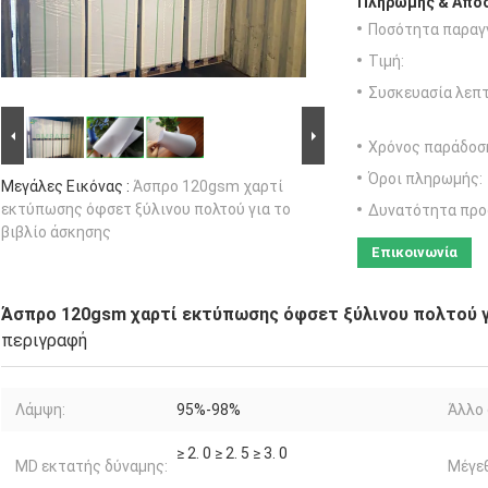
Πληρωμής & Αποσ
Ποσότητα παραγγ
Τιμή:
Συσκευασία λεπτ
Χρόνος παράδοσ
Όροι πληρωμής:
Μεγάλες Εικόνας :
Άσπρο 120gsm χαρτί
εκτύπωσης όφσετ ξύλινου πολτού για το
Δυνατότητα προ
βιβλίο άσκησης
Επικοινωνία
Άσπρο 120gsm χαρτί εκτύπωσης όφσετ ξύλινου πολτού γ
περιγραφή
Λάμψη:
95%-98%
Άλλο 
≥ 2. 0 ≥ 2. 5 ≥ 3. 0
MD εκτατής δύναμης:
Μέγε