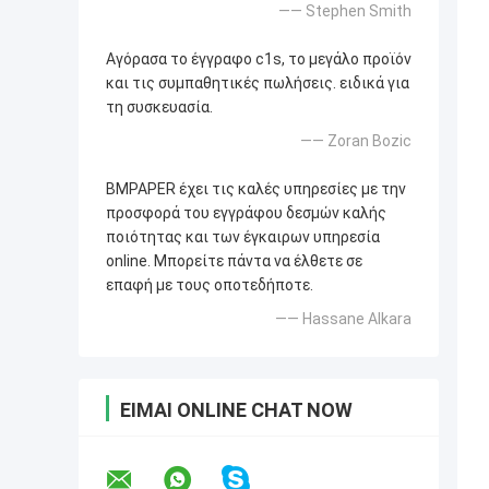
—— Stephen Smith
Αγόρασα το έγγραφο c1s, το μεγάλο προϊόν
και τις συμπαθητικές πωλήσεις. ειδικά για
τη συσκευασία.
—— Zoran Bozic
BMPAPER έχει τις καλές υπηρεσίες με την
προσφορά του εγγράφου δεσμών καλής
ποιότητας και των έγκαιρων υπηρεσία
online. Μπορείτε πάντα να έλθετε σε
επαφή με τους οποτεδήποτε.
—— Hassane Alkara
ΕΊΜΑΙ ONLINE CHAT NOW