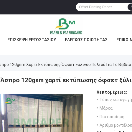
ΕΠΙΣΚΕΨΉ ΕΡΓΟΣΤΑΣΊΟΥ
ΈΛΕΓΧΟΣ ΠΟΙΌΤΗΤΑΣ
ΕΠΙΚΟΙ
σπρο 120gsm Χαρτί Εκτύπωσης Όφσετ Ξύλινου Πολτού Για Το Βιβλίο
Άσπρο 120gsm χαρτί εκτύπωσης όφσετ ξύλιν
Λεπτομέρειες:
Τόπος καταγωγή
Μάρκα:
Πιστοποίηση:
Αριθμό μοντέλου