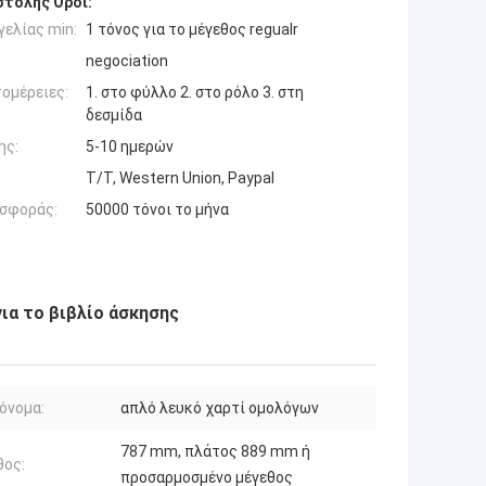
τολής Όροι:
ελίας min:
1 τόνος για το μέγεθος regualr
negociation
ομέρειες:
1. στο φύλλο 2. στο ρόλο 3. στη
δεσμίδα
ης:
5-10 ημερών
T/T, Western Union, Paypal
σφοράς:
50000 τόνοι το μήνα
ια το βιβλίο άσκησης
όνομα:
απλό λευκό χαρτί ομολόγων
787 mm, πλάτος 889 mm ή
θος:
προσαρμοσμένο μέγεθος