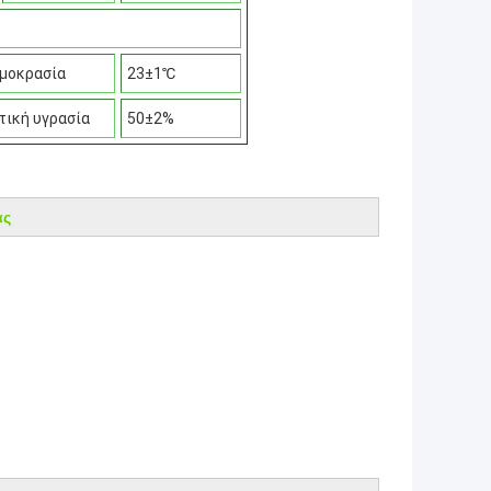
μοκρασία
23±1℃
τική υγρασία
50±2%
ας