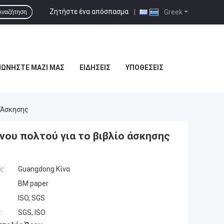
Ζητήστε ένα απόσπασμα
|
Greek
Αναζήτηση
ΝΩΝΉΣΤΕ ΜΑΖΊ ΜΑΣ
ΕΙΔΉΣΕΙΣ
ΥΠΟΘΈΣΕΙΣ
 Άσκησης
ου πολτού για το βιβλίο άσκησης
ς:
Guangdong Κίνα
BM paper
ISO, SGS
:
SGS, ISO