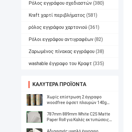
Ρόλος εγγράφου σχεδιαστών
(380)
Kraft χαρτί περιβλήματος
(581)
ρόλος εγγράφου χαρτονιού
(361)
Ρόλοι εγγράφου αντιγραφέων
(82)
Ζαρωμένος πίνακας εγγράφου
(38)
washable έγγραφο του Κραφτ
(335)
ΚΑΛΎΤΕΡΑ ΠΡΟΪΌΝΤΑ
Χωρίς επίστρωση 2 έγγραφο
woodfree όφσετ πλευρών 140g
160g κιτρινωπό/έγγραφο βιβλίων
ελεφαντόδοντου
787mm 889mm White C2S Matte
Paper Roll για Καλές εκτυπώσεις
έργου τέχνης
Αδιαφανές υψηλό έγγραφο