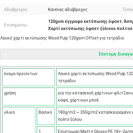
Αδιάβροχος:
Κανένας αδιάβροχος
Τύπος
120gsm έγγραφο εκτύπωσης όφσετ
,
Άσπ
Επισημαίνω:
Χαρτί εκτύπωσης όφσετ ξύλινου πολτού
Λευκό χαρτί εκτύπωσης Wood Pulp 120gsm Offset για τετράδιο
Σύντομη Εισαγω
όνομα προϊόντων:
Λευκό χαρτί εκτύπωσης Wood Pulp 120
τετράδιο
χρήση:
για την κατασκευή χάρτινων φλιτζανι
καφέ, χάρτινων μπολ
υλικό:
Βασικό
180g/m2 ~ 350g/m2 κατασκευασμένο 
πολτό ξύλου
1
Επίστρωση Matt ή Glossy PE 18+-2g/