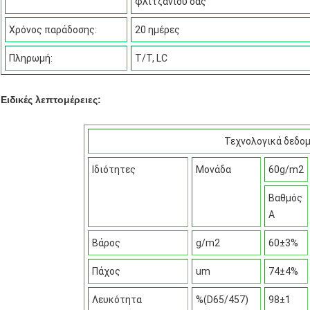
φλιτζανιού σας
Χρόνος παράδοσης:
20 ημέρες
Πληρωμή:
T/T, LC
Ειδικές λεπτομέρειες:
Τεχνολογικά δεδο
Ιδιότητες
Μονάδα
60g/m2
Βαθμός
Α
Βάρος
g/m2
60±3%
Πάχος
um
74±4%
Λευκότητα
%(D65/457)
98±1