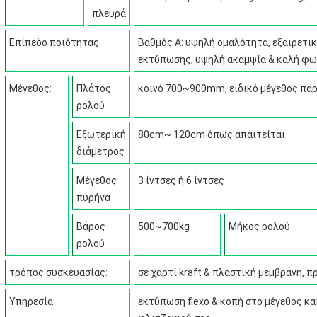
πλευρά
Επίπεδο ποιότητας
Βαθμός Α: υψηλή ομαλότητα, εξαιρετι
εκτύπωσης, υψηλή ακαμψία & καλή φ
Μέγεθος:
Πλάτος
κοινό 700~900mm, ειδικό μέγεθος π
ρολού
Εξωτερική
80cm~ 120cm όπως απαιτείται
διάμετρος
Μέγεθος
3 ίντσες ή 6 ίντσες
πυρήνα
Βάρος
500~700kg
Μήκος ρολού
ρολού
τρόπος συσκευασίας:
σε χαρτί kraft & πλαστική μεμβράνη, 
Υπηρεσία
εκτύπωση flexo & κοπή στο μέγεθος κα