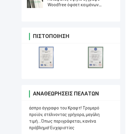
Woodfree όφσετ κειμένων
λευκότητας 60# 80# για το υλικό
εκτύπωσης
ΠΙΣΤΟΠΟΊΗΣΗ
ΑΝΑΘΕΩΡΉΣΕΙΣ ΠΕΛΑΤΏΝ
άσπρο έγγραφο του Κραφτ! Τρομερό
προϊόν, στέλνοντας γρήγορα, μεγάλη
τιμή….Όπως περιγράφεται, κανένα
πρόβλημα! Ευχαριστίες