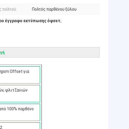
 πολτού:
Πολτός παρθένου ξύλου
ρο έγγραφο εκτύπωσης όφσετ
,
γή
gsm Offset για
ών, φλιτζανιών
από 100% παρθένο
m2