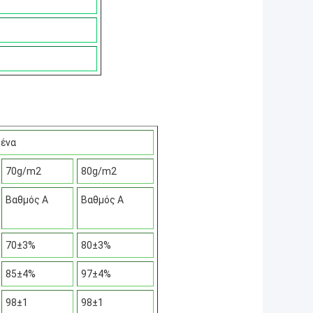
μένα
70g/m2
80g/m2
Βαθμός Α
Βαθμός Α
70±3%
80±3%
85±4%
97±4%
98±1
98±1