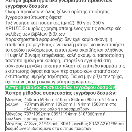
Άσπρα χαρακτηριστικά γνωρίσματα προϊόντων
εγγράφου δεσμών:
Όνομα προϊόντων: όλος-ξύλινο αρίστης ποιότητας
έγγραφο εκτύπωσης όφσετ
Ταξινόμηση και ποσοτικός (g/m2): 60 γ σε 350 γ
ΧΡΗΣΕΙΣ: κυρίως χρησιμοποιημένος για τις εσωτερικές
σελίδες των βιβλίων βιβλίων
Χαρακτηριστικά εφαρμογής: δεν έχει καμία σκόνη, η
σταθερότητα μεγέθους είναι καλή μπορεί να ικανοποιήσει
το σχέδιο πολύχρωμου επιτυπώνει ακριβής και αληθινός
Η υψηλή δύναμη επιφάνειας, καλή ακαμψία, τακτοποίηση
τακτοποιημένη και καθαρή, μπορεί να εγγυηθεί στη
σύγχρονη μεγάλη ταχύτητα πλαστικό επίπεδο κομμάτι της
εκτύπωσης όφσετ και των περιστροφικών απαιτήσεων
εκτύπωσης υψηλής ταχύτητας. Για να μην ρίξει την τρίχα,
όχι σκόνη, καλή αναγωγιμότητα χρώματος.
Άσπρη μέθοδος συσκευασίας εγγράφου δεσμών
Άσπρη μέθοδος συσκευασίας εγγράφου δεσμών:
Μέγεθος
450mm 594mm 610mm 860mm 900mm 914mm
ρόλων
787mm 889mm 1092mm 1194mm 1500mm στο
πλάτος στο ρόλο ή προσαρμόζουν
Μέγεθος
787*1092mm 889*1194mm 610*860mm ή
φύλλων
προσαρμόζουν
Μέγεθος
A1Size, 31*43inch, SRA1, μέγεθος SRA2 A2 61*86cm
δεσμιδών
ect βασισμένο στο αίτημα πελατών