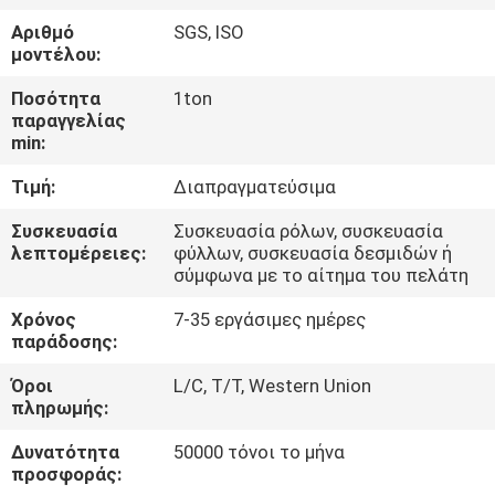
ΈΛΕΓΧΟΣ
Αριθμό
SGS, ISO
ΠΟΙΌΤΗΤΑΣ
μοντέλου:
Ποσότητα
1ton
ΕΠΙΚΟΙΝΩΝΉΣΤΕ
παραγγελίας
min:
ΜΑΖΊ
Τιμή:
Διαπραγματεύσιμα
ΜΑΣ
Συσκευασία
Συσκευασία ρόλων, συσκευασία
λεπτομέρειες:
φύλλων, συσκευασία δεσμιδών ή
ΕΙΔΉΣΕΙΣ
σύμφωνα με το αίτημα του πελάτη
Χρόνος
7-35 εργάσιμες ημέρες
ΥΠΟΘΈΣΕΙΣ
παράδοσης:
Όροι
L/C, T/T, Western Union
SITEMAP
πληρωμής:
Δυνατότητα
50000 τόνοι το μήνα
προσφοράς:
ΠΟΛΙΤΙΚΉ