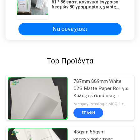
61 * 86 εκατ. κανονικό έγγραφο
δεσμών 80 γραμμαρίου, χωρίς
επίστρωση έγγραφο εκτύπωσης
για το γράψιμο του βιβλίου
Να συνεχίσει
Top Προϊόντα
787mm 889mm White
C2S Matte Paper Roll για
Καλές εκτυπώσεις
έργου τέχνης
Διαπραγματεύσιμα MOQ:1 τόνος για κοινό μέγεθος & 10 τόνους για το ειδικό μέγεθος
ΕΠΑΦΉ
48gsm 55gsm
καταχωρούν τους