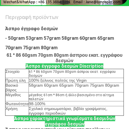
Περιγραφή προϊόντων
Άσπρο έγγραφο δεσμών
- 50gram 53gram 57gram 58gram 60gram 65gram
70gram 75gram 80gram
61 * 86 60gsm 70gsm 80gsm άσπρου εκατ. εγγράφου
δεσμών
Άσπρο έγγραφο δεσμών Discription
Στοιχείο
61 * 86 60gsm 70gsm 80gsm άσπρου εκατ. εγγράφου
δεσμών
Πρώτη ύλη
100% ξύλινος πολτός της Virgin
Βασικό
58gram 60gram 65gram 70gram 75gram 80gram
βάρος
Μέγεθος
μέγεθος 61cm * 86cm ή άλλο βασισμένο στο αίτημα
πελατών
Φωτεινότητα
98-100%
Χρήση
Σχολικό σημειωματάριο, βιβλίο γραψίματος,
έγγραφο περιοδικών
Άσπρα χαρακτηριστικά γνωρίσματα δεσμιδών
εγγράφου δεσμών