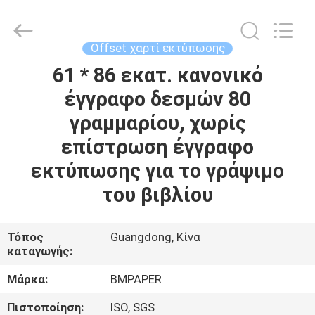
2026
GUANGZHOU
BMPAPER
CO.,LTD.
All
Offset χαρτί εκτύπωσης
Rights
Reserved.
61 * 86 εκατ. κανονικό
ΣΠΊΤΙ
έγγραφο δεσμών 80
ΠΡΟΪΌΝΤΑ
γραμμαρίου, χωρίς
επίστρωση έγγραφο
ΣΧΕΤΙΚΆ
εκτύπωσης για το γράψιμο
ΜΕ
του βιβλίου
ΕΜΆΣ
Τόπος
Guangdong, Κίνα
καταγωγής:
ΕΠΙΣΚΕΨΉ
ΕΡΓΟΣΤΑΣΊΟΥ
Μάρκα:
BMPAPER
Πιστοποίηση:
ISO, SGS