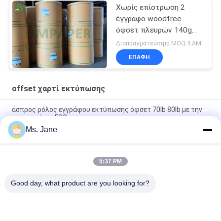
Χωρίς επίστρωση 2
έγγραφο woodfree
όφσετ πλευρών 140g
160g κιτρινωπό/
Διαπραγματεύσιμα MOQ:5 ΑΜ
έγγραφο βιβλίων
ΕΠΑΦΉ
ελεφαντόδοντου
offset χαρτί εκτύπωσης
άσπρος ρόλος εγγράφου εκτύπωσης όφσετ 70lb 80lb με την
πιστοποίηση FSC
Ms. Jane
Υψηλή ακαμψία μεγέθους 650/800mm και μηχανικό έγγραφο
εκτύπωσης όφσετ δύναμης στο ρόλο
5:37 PM
Το άσπρο χωρίς επίστρωση έγγραφο εκτύπωσης όφσετ
Woodfree βαθμολογεί το Α για το βιβλίο άσκησης
Good day, what product are you looking for?
Λαϊκή κατηγορία
Όλα