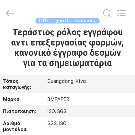
2026
GUANGZHOU
BMPAPER
CO.,LTD.
All
Offset χαρτί εκτύπωσης
Rights
Reserved.
Τεράστιος ρόλος εγγράφου
ΣΠΊΤΙ
αντι επεξεργασίας φορμών,
ΠΡΟΪΌΝΤΑ
κανονικό έγγραφο δεσμών
για τα σημειωματάρια
ΣΧΕΤΙΚΆ
ΜΕ
Τόπος
Guangdong, Κίνα
καταγωγής:
ΕΜΆΣ
Μάρκα:
BMPAPER
ΕΠΙΣΚΕΨΉ
Πιστοποίηση:
ISO, SGS
ΕΡΓΟΣΤΑΣΊΟΥ
Αριθμό
SGS, ISO
μοντέλου: