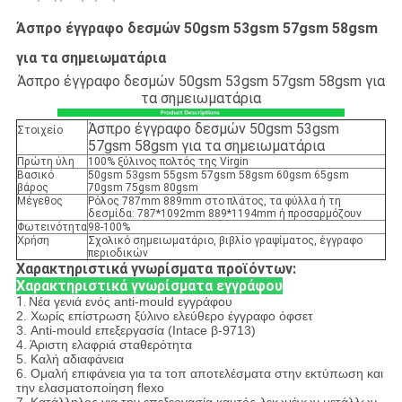
Άσπρο έγγραφο δεσμών 50gsm 53gsm 57gsm 58gsm
για τα σημειωματάρια
Άσπρο έγγραφο δεσμών 50gsm 53gsm 57gsm 58gsm για
τα σημειωματάρια
Άσπρο έγγραφο δεσμών 50gsm 53gsm
Στοιχείο
57gsm 58gsm για τα σημειωματάρια
Πρώτη ύλη
100% ξύλινος πολτός της Virgin
Βασικό
50gsm 53gsm 55gsm 57gsm 58gsm 60gsm 65gsm
βάρος
70gsm 75gsm 80gsm
Μέγεθος
Ρόλος 787mm 889mm στο πλάτος, τα φύλλα ή τη
δεσμίδα: 787*1092mm 889*1194mm ή προσαρμόζουν
Φωτεινότητα
98-100%
Χρήση
Σχολικό σημειωματάριο, βιβλίο γραψίματος, έγγραφο
περιοδικών
Χαρακτηριστικά γνωρίσματα προϊόντων:
Χαρακτηριστικά γνωρίσματα εγγράφου
1.
Νέα γενιά ενός anti-mould εγγράφου
2. Χωρίς επίστρωση ξύλινο ελεύθερο έγγραφο όφσετ
3. Anti-mould επεξεργασία (Intace β-9713)
4. Άριστη ελαφριά σταθερότητα
5. Καλή αδιαφάνεια
6. Ομαλή επιφάνεια για τα τοπ αποτελέσματα στην εκτύπωση και
την ελασματοποίηση flexo