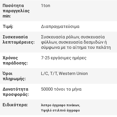
ΈΛΕΓΧΟΣ
Ποσότητα
1ton
παραγγελίας
ΠΟΙΌΤΗΤΑΣ
min:
Τιμή:
Διαπραγματεύσιμα
ΕΠΙΚΟΙΝΩΝΉΣΤΕ
ΜΑΖΊ
Συσκευασία
Συσκευασία ρόλων, συσκευασία
λεπτομέρειες:
φύλλων, συσκευασία δεσμιδών ή
ΜΑΣ
σύμφωνα με το αίτημα του πελάτη
Χρόνος
7-25 εργάσιμες ημέρες
ΕΙΔΉΣΕΙΣ
παράδοσης:
Όροι
L/C, T/T, Western Union
πληρωμής:
ΥΠΟΘΈΣΕΙΣ
Δυνατότητα
50000 τόνοι το μήνα
προσφοράς:
SITEMAP
Ειδικότερα:
,
Άσπρο έγγραφο πινάκων
Υψηλό στιλπνό έγγραφο
ΠΟΛΙΤΙΚΉ