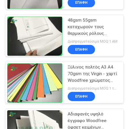
ΕΠΑΦΉ
48gsm 55gsm
καταχωρούν τους
θερμικούς ρόλους
εγγράφου παραλαβών
Διαπραγματεύσιμα MOQ:1 ΑΜ
για POS/ATM την
ΕΠΑΦΉ
εκτύπωση
Ξύλινος πολτός A3 A4
70gsm της Virgin - χαρτί
Woodfree χρώματος
250gsm για την κάρτα
Διαπραγματεύσιμα MOQ:1 τόνος για κοινό μέγεθος & 10 τόνους για το ειδικό μέγεθος
ΕΠΑΦΉ
Αδιαφανές υψηλό
έγγραφο Woodfree
όφσετ κειμένων