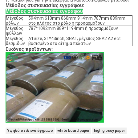
7. Κατάλληλος για την επεξεργασία καυτός-λειωμένων μετάλλων
Μέθοδος συσκευασίας εγγράφου:
Μέθοδος συσκευασίας εγγράφου
Μέγεθος
594mm 610mm 860mm 914mm 787mm 889mm
ρόλων
στο πλάτος στο ρόλο ή προσαρμόζουν
Μέγεθος
787*1092mm 889*1194mm ή προσαρμόζουν
φύλλων
Μέγεθος
A1Size, 31*43inch, SRA1, μέγεθος SRA2 A2 ect
δεσμιδών
βασισμένο στο αίτημα πελατών
Εικόνες προϊόντων:
Υψηλό στιλπνό έγγραφο
white board paper
high glossy paper