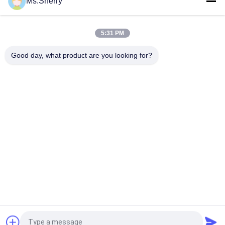
Ms.Sherry
Ρόλος εγγράφου σχεδιαστών δεσμών εκτύπωσης 60gsm
Inkjet για τη σύνταξη του εκτυπωτή
5:31 PM
80gsm CAD Plotter Paper Rolls Perfect for Detailed Design
Layouts
Good day, what product are you looking for?
Λαϊκή κατηγορία
Όλα
Χωρίς Επίστρωση 
Offset Χαρτί 
Έγγραφο Woodfree
Εκτύπωσης
Στιλπνό Ντυμένο 
Ρόλος Εγγράφου 
Έγγραφο
Βαθμού Τροφίμων
Στιλπνό Έγγραφο 
Ντυμένο Έγγραφο 
Τέχνης
PE
Έγγραφο Πινάκων 
Γκρίζο Χαρτόνι
Ελεφαντόδοντου