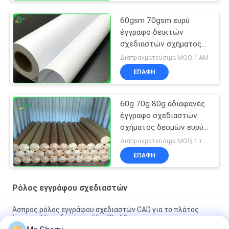
60gsm 70gsm ευρύ
έγγραφο δεικτών
σχεδιαστών σχήματος
τέμνον για τον
Διαπραγματεύσιμα MOQ:1 ΑΜ
εκτυπωτή σχεδιαστών
ΕΠΑΦΉ
Graphtec
60g 70g 80g αδιαφανές
έγγραφο σχεδιαστών
σχήματος δεσμών ευρύ
για το εργοστάσιο
Διαπραγματεύσιμα MOQ:1 τόνος για κοινό μέγεθος & 10 τόνους για το ειδικό μέγεθος
ενδυμάτων ομαλό
ΕΠΑΦΉ
Ρόλος εγγράφου σχεδιαστών
Άσπρος ρόλος εγγράφου σχεδιαστών CAD για το πλάτος
ίντσας» 65» ενδυμάτων 55g 70g 60