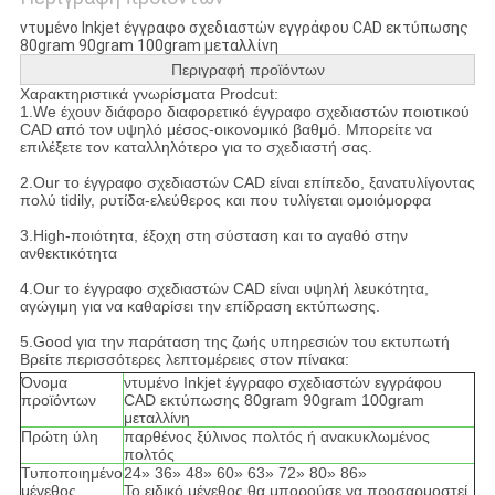
ντυμένο Inkjet έγγραφο σχεδιαστών εγγράφου CAD εκτύπωσης
80gram 90gram 100gram μεταλλίνη
Περιγραφή προϊόντων
Χαρακτηριστικά γνωρίσματα Prodcut:
1.We έχουν διάφορο διαφορετικό έγγραφο σχεδιαστών ποιοτικού
CAD από τον υψηλό μέσος-οικονομικό βαθμό. Μπορείτε να
επιλέξετε τον καταλληλότερο για το σχεδιαστή σας.
2.Our το έγγραφο σχεδιαστών CAD είναι επίπεδο, ξανατυλίγοντας
πολύ tidily, ρυτίδα-ελεύθερος και που τυλίγεται ομοιόμορφα
3.High-ποιότητα, έξοχη στη σύσταση και το αγαθό στην
ανθεκτικότητα
4.Our το έγγραφο σχεδιαστών CAD είναι υψηλή λευκότητα,
αγώγιμη για να καθαρίσει την επίδραση εκτύπωσης.
5.Good για την παράταση της ζωής υπηρεσιών του εκτυπωτή
Βρείτε περισσότερες λεπτομέρειες στον πίνακα:
Όνομα
ντυμένο Inkjet έγγραφο σχεδιαστών εγγράφου
προϊόντων
CAD εκτύπωσης 80gram 90gram 100gram
μεταλλίνη
Πρώτη ύλη
παρθένος ξύλινος πολτός ή ανακυκλωμένος
πολτός
Τυποποιημένο
24» 36» 48» 60» 63» 72» 80» 86»
μέγεθος
Το ειδικό μέγεθος θα μπορούσε να προσαρμοστεί