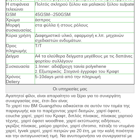
Η επιφάνεια
Πολτός σκληρού ξύλου και μαλακού ξύλου sulpate
τελειώνει
GSM
45GSM--250GSM
Χρώμα
άσπρος
Μορφή
στα φύλλα ή στους ρόλους
συσκευασίας
Κύρια χρήση
Διαφημιστικό υλικό, εφαρμογή κ.λπ. μηχανών
σχεδιαστών ενδυμάτων.
Όρος
T/T
πληρωμής
Δείγμα
A4 τα ελεύθερα δείγματα μεγέθους με τις δαπάνες
φορτίου συλλέγουν
Συσκευασία
1.Inner: αδιάβροχη ταινία polyehene
Εξωτερικός: Στεγανό έγγραφο του Κραφτ
2.
Χρόνος
5-10days μετά από την πληρωμή
Deliery
Οι υπηρεσίες μας
Αγαπητοί φίλοι, είναι απαραίτητο να ξέρει για το συνεργάτη
συνεργασίας σας, έτσι δεν είναι;
Το χαρτί του BM Guangzhou ειδικεύεται σε αυτόν τον τομέα της
παραγωγής και το παρέχοντας χαρτί δεσμών, χαρτί όφσετ,
couche χαρτί, χαρτί του Κραφτ, διπλός πίνακας, πίνακας χαρτιού
τέχνης, χαρτί όφσετ woodfree, χαρτί εκτύπωσης ειδήσεων,
γκρίζος πίνακας, μαύρο χαρτόνι, χαρτί chromo, πέταξε το ντυμένο
χαρτί, tyvek χαρτί, χαρτί πετρών για 20 έτη, με την καλή ποιότητα
και την ανταγωνιστική τιμή. Να ανυπομονήσει να συνεργαστεί με