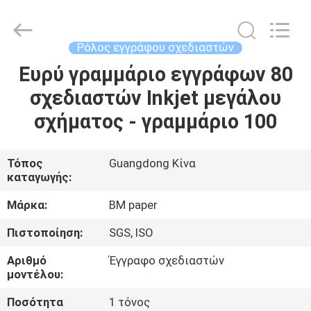
2026
GUANGZHOU
BMPAPER
CO.,LTD.
All
Ρόλος εγγράφου σχεδιαστών
Rights
Reserved.
Ευρύ γραμμάριο εγγράφων 80
ΣΠΊΤΙ
σχεδιαστών Inkjet μεγάλου
ΠΡΟΪΌΝΤΑ
σχήματος - γραμμάριο 100
ΣΧΕΤΙΚΆ
Τόπος
Guangdong Κίνα
καταγωγής:
ΜΕ
ΕΜΆΣ
Μάρκα:
BM paper
Πιστοποίηση:
SGS, ISO
ΕΠΙΣΚΕΨΉ
Αριθμό
Έγγραφο σχεδιαστών
ΕΡΓΟΣΤΑΣΊΟΥ
μοντέλου:
Ποσότητα
1 τόνος