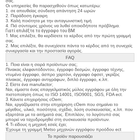
σας.
Οι υπηρεσίες θα παρασχεθούν όπως κατωτέρω:
1. σε απευθείας σύνδεση απάντηση 24 ωρών
2. Παράδοση έγκαιρη
3. Καλή ποιότητα με την ανταγωνιστική τιμή
4. Πιό σύντομος χρόνος να λυθεί οποιοδήποτε πρόβλημα.
Γιατί επιλέξτε το έγγραφο του BM:
1.
Μας επιλέξτε, θα κερδίσετε το κέρδος από την πρώτη γραμμή
σας.
2. Μας επιλέξτε, θα συνεχίσετε πάντα το κέρδος από τη συνεχείς
συνεργασία και την προστασία αγοράς.
FAQ
1. Ποια είναι η σειρά προϊόντων σας;
Πίνακας ελεφαντόδοντου, έγγραφο δεσμών, έγγραφο τέχνης,
ντυμένο έγγραφο, άσπρο χαρτόνι, έγγραφο όφσετ, γκρίζος
πίνακας, έγγραφο αντιγράφων, διπλό έγγραφο, κ.λπ.
2.
Είστε ένα manufactor;
Ναι, είμαστε ένας επαγγελματικός μύλος εγγράφου με όλη την
πιστοποίηση όπως το ISO 14001, ISO9001, SGS, FDA ect.
3.
Κάνετε επιχειρήσεις cOem;
Ναι, εργαζόμαστε στην επιχείρηση cOem που σημαίνει το
μέγεθος, υλικό, ποσότητα, σχέδιο, λύση συσκευασίας, κ.λπ. που
εξαρτάται με τα αιτήματά σας. Επιπλέον, το λογότυπό σας
μπορεί να ταχυδρομηθεί στη συσκευασία προϊόντων.
4.
Τι είδους η μηχανή εσείς έχει;
Έχουμε τη γραμμή Metso μηχανών εγγράφου προόδου ect
Το προϊόν παρουσιάζει