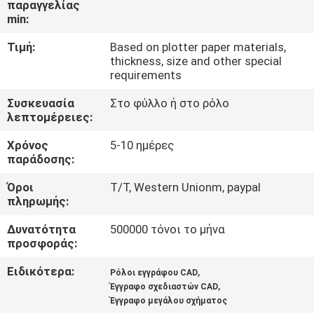
παραγγελίας
ΈΛΕΓΧΟΣ
min:
ΠΟΙΌΤΗΤΑΣ
Τιμή:
Based on plotter paper materials,
thickness, size and other special
ΕΠΙΚΟΙΝΩΝΉΣΤΕ
requirements
ΜΑΖΊ
Συσκευασία
Στο φύλλο ή στο ρόλο
λεπτομέρειες:
ΜΑΣ
Χρόνος
5-10 ημέρες
παράδοσης:
ΕΙΔΉΣΕΙΣ
Όροι
T/T, Western Unionm, paypal
πληρωμής:
ΥΠΟΘΈΣΕΙΣ
Δυνατότητα
500000 τόνοι το μήνα
προσφοράς:
SITEMAP
Ειδικότερα:
,
Ρόλοι εγγράφου CAD
,
Έγγραφο σχεδιαστών CAD
ΠΟΛΙΤΙΚΉ
Έγγραφο μεγάλου σχήματος