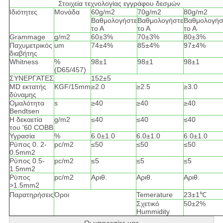
Στοιχεία τεχνολογίας εγγράφου δεσμών
Ιδιότητες
Μονάδα
60g/m2
70g/m2
80g/m2
Βαθμολογήστε
Βαθμολογήστε
Βαθμολογήσ
το Α
το Α
το Α
Grammage
g/m2
60±3%
70±3%
80±3%
Παχυμετρικός
um
74±4%
85±4%
97±4%
διαβήτης
Whitness
%
98±1
98±1
98±1
(D65/457)
ΣΥΝΕΡΓΆΤΕΣ
152±5
MD εκτατής
KGF/15mm
≥2.0
≥2.5
≥3.0
δύναμης
Ομαλότητα
s
≥40
≥40
≥40
Bendtsen
Η δεκαετία
g/m2
≤40
≤40
≤40
του '60 COBB
Υγρασία
%
6.0±1.0
6.0±1.0
6.0±1.0
Ρύπος 0. 2-
pc/m2
≤50
≤50
≤50
0.5mm2
Ρύπος 0.5-
pc/m2
≤5
≤5
≤5
1.5mm2
Ρύπος
pc/m2
Αριθ.
Αριθ.
Αριθ.
>1.5mm2
Παρατηρήσεις
Όροι
Temerature
23±1℃
Σχετικό
50±2%
Hummidity