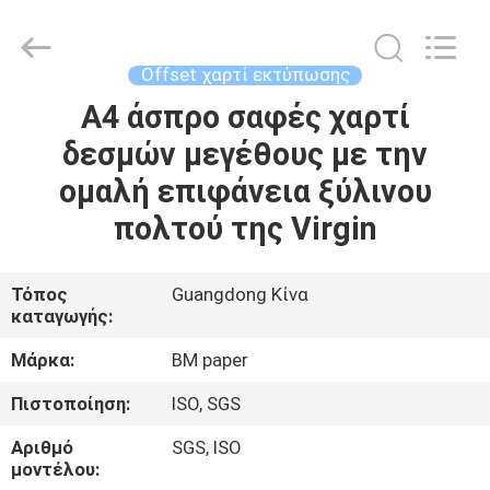
2026
GUANGZHOU
BMPAPER
CO.,LTD.
All
Offset χαρτί εκτύπωσης
Rights
Reserved.
A4 άσπρο σαφές χαρτί
ΣΠΊΤΙ
δεσμών μεγέθους με την
ΠΡΟΪΌΝΤΑ
ομαλή επιφάνεια ξύλινου
πολτού της Virgin
ΣΧΕΤΙΚΆ
ΜΕ
Τόπος
Guangdong Κίνα
καταγωγής:
ΕΜΆΣ
Μάρκα:
BM paper
ΕΠΙΣΚΕΨΉ
Πιστοποίηση:
ISO, SGS
ΕΡΓΟΣΤΑΣΊΟΥ
Αριθμό
SGS, ISO
μοντέλου: