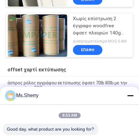
Χωρίς επίστρωση 2
έγγραφο woodfree
όφσετ πλευρών 140g
160g κιτρινωπό/
Διαπραγματεύσιμα MOQ:5 ΑΜ
έγγραφο βιβλίων
ΕΠΑΦΉ
ελεφαντόδοντου
offset χαρτί εκτύπωσης
άσπρος ρόλος εγγράφου εκτύπωσης όφσετ 70lb 80lb με την
πιστοποίηση FSC
Ms.Sherry
Υψηλή ακαμψία μεγέθους 650/800mm και μηχανικό έγγραφο
εκτύπωσης όφσετ δύναμης στο ρόλο
8:53 AM
Το άσπρο χωρίς επίστρωση έγγραφο εκτύπωσης όφσετ
Woodfree βαθμολογεί το Α για το βιβλίο άσκησης
Good day, what product are you looking for?