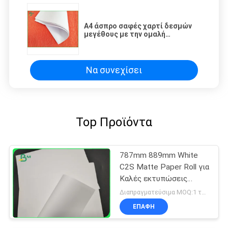
A4 άσπρο σαφές χαρτί δεσμών
μεγέθους με την ομαλή
επιφάνεια ξύλινου πολτού της
Virgin
Να συνεχίσει
Top Προϊόντα
787mm 889mm White
C2S Matte Paper Roll για
Καλές εκτυπώσεις
έργου τέχνης
Διαπραγματεύσιμα MOQ:1 τόνος για κοινό μέγεθος & 10 τόνους για το ειδικό μέγεθος
ΕΠΑΦΉ