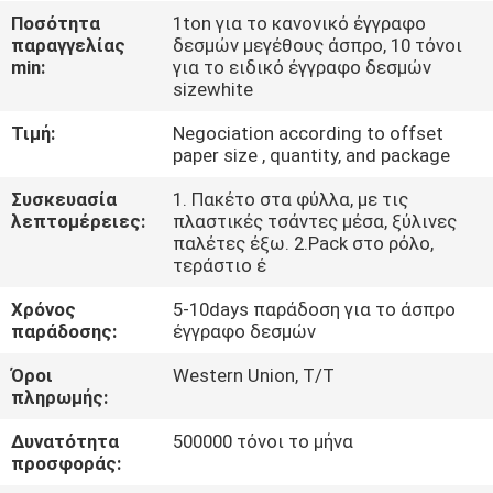
ΈΛΕΓΧΟΣ
Ποσότητα
1ton για το κανονικό έγγραφο
παραγγελίας
δεσμών μεγέθους άσπρο, 10 τόνοι
ΠΟΙΌΤΗΤΑΣ
min:
για το ειδικό έγγραφο δεσμών
sizewhite
ΕΠΙΚΟΙΝΩΝΉΣΤΕ
Τιμή:
Negociation according to offset
ΜΑΖΊ
paper size , quantity, and package
ΜΑΣ
Συσκευασία
1. Πακέτο στα φύλλα, με τις
λεπτομέρειες:
πλαστικές τσάντες μέσα, ξύλινες
παλέτες έξω. 2.Pack στο ρόλο,
ΕΙΔΉΣΕΙΣ
τεράστιο έ
Χρόνος
5-10days παράδοση για το άσπρο
παράδοσης:
έγγραφο δεσμών
ΥΠΟΘΈΣΕΙΣ
Όροι
Western Union, T/T
πληρωμής:
SITEMAP
Δυνατότητα
500000 τόνοι το μήνα
προσφοράς:
ΠΟΛΙΤΙΚΉ