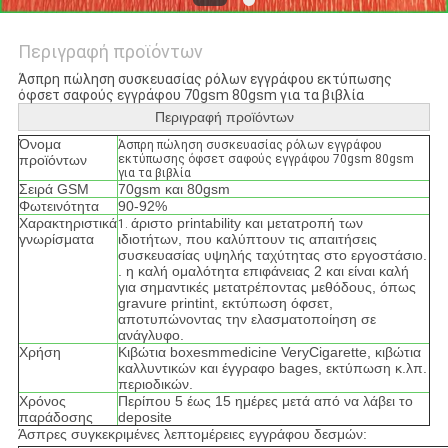
Περιγραφή προϊόντων
Άσπρη πώληση συσκευασίας ρόλων εγγράφου εκτύπωσης
όφσετ σαφούς εγγράφου 70gsm 80gsm για τα βιβλία
Περιγραφή προϊόντων
Όνομα
Άσπρη πώληση συσκευασίας ρόλων εγγράφου
προϊόντων
εκτύπωσης όφσετ σαφούς εγγράφου 70gsm 80gsm
για τα βιβλία
Σειρά GSM
70gsm και 80gsm
Φωτεινότητα
90-92%
Χαρακτηριστικά
άριστο printability και μετατροπή των
1.
γνωρίσματα
ιδιοτήτων, που καλύπτουν τις απαιτήσεις
συσκευασίας υψηλής ταχύτητας στο εργοστάσιο.
. η καλή ομαλότητα επιφάνειας 2 και είναι καλή
για σημαντικές μετατρέποντας μεθόδους, όπως
gravure printint, εκτύπωση όφσετ,
αποτυπώνοντας την ελασματοποίηση σε
ανάγλυφο.
Χρήση
Κιβώτια boxesmmedicine VeryCigarette, κιβώτια
καλλυντικών και έγγραφο bages, εκτύπωση κ.λπ.
περιοδικών.
Χρόνος
Περίπου 5 έως 15 ημέρες μετά από να λάβει το
παράδοσης
deposite
Άσπρες συγκεκριμένες λεπτομέρειες εγγράφου δεσμών: