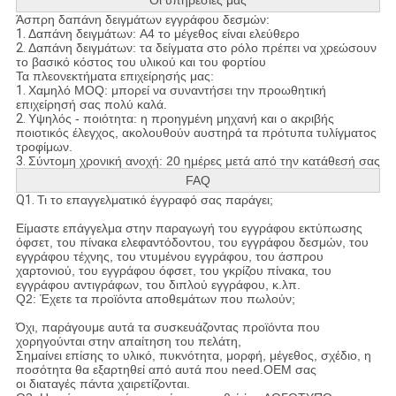
Οι υπηρεσίες μας
Άσπρη δαπάνη δειγμάτων εγγράφου δεσμών:
1.
Δαπάνη δειγμάτων: A4 το μέγεθος είναι ελεύθερο
2.
Δαπάνη δειγμάτων: τα δείγματα στο ρόλο πρέπει να χρεώσουν
το βασικό κόστος του υλικού και του φορτίου
Τα πλεονεκτήματα επιχείρησής μας:
1.
Χαμηλό MOQ: μπορεί να συναντήσει την προωθητική
επιχείρησή σας πολύ καλά.
2.
Υψηλός - ποιότητα: η προηγμένη μηχανή και ο ακριβής
ποιοτικός έλεγχος, ακολουθούν αυστηρά τα πρότυπα τυλίγματος
τροφίμων.
3.
Σύντομη χρονική ανοχή: 20 ημέρες μετά από την κατάθεσή σας
FAQ
Q1.
Τι το επαγγελματικό έγγραφό σας παράγει;
Είμαστε επάγγελμα στην παραγωγή του εγγράφου εκτύπωσης
όφσετ, του πίνακα ελεφαντόδοντου, του εγγράφου δεσμών, του
εγγράφου τέχνης, του ντυμένου εγγράφου, του άσπρου
χαρτονιού, του εγγράφου όφσετ, του γκρίζου πίνακα, του
εγγράφου αντιγράφων, του διπλού εγγράφου, κ.λπ.
Q2: Έχετε τα προϊόντα αποθεμάτων που πωλούν;
Όχι, παράγουμε αυτά τα συσκευάζοντας προϊόντα που
χορηγούνται στην απαίτηση του πελάτη,
Σημαίνει επίσης το υλικό, πυκνότητα, μορφή, μέγεθος, σχέδιο, η
ποσότητα θα εξαρτηθεί από αυτά που need.OEM σας
οι διαταγές πάντα χαιρετίζονται.