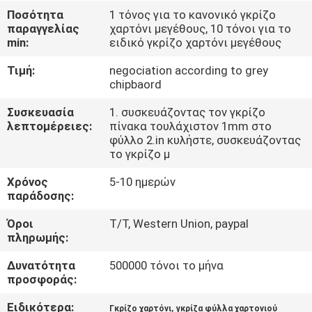
ΈΛΕΓΧΟΣ
Ποσότητα
1 τόνος για το κανονικό γκρίζο
παραγγελίας
χαρτόνι μεγέθους, 10 τόνοι για το
ΠΟΙΌΤΗΤΑΣ
min:
ειδικό γκρίζο χαρτόνι μεγέθους
Τιμή:
negociation according to grey
ΕΠΙΚΟΙΝΩΝΉΣΤΕ
chipbaord
ΜΑΖΊ
Συσκευασία
1. συσκευάζοντας τον γκρίζο
ΜΑΣ
λεπτομέρειες:
πίνακα τουλάχιστον 1mm στο
φύλλο 2.in κυλήστε, συσκευάζοντας
το γκρίζο μ
ΕΙΔΉΣΕΙΣ
Χρόνος
5-10 ημερών
παράδοσης:
ΥΠΟΘΈΣΕΙΣ
Όροι
T/T, Western Union, paypal
πληρωμής:
SITEMAP
Δυνατότητα
500000 τόνοι το μήνα
προσφοράς:
ΠΟΛΙΤΙΚΉ
Ειδικότερα:
,
Γκρίζο χαρτόνι
γκρίζα φύλλα χαρτονιού