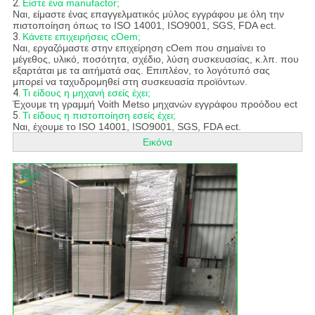
2.
Είστε ένα manufactor;
Ναι, είμαστε ένας επαγγελματικός μύλος εγγράφου με όλη την
πιστοποίηση όπως το ISO 14001, ISO9001, SGS, FDA ect.
3.
Κάνετε επιχειρήσεις cOem;
Ναι, εργαζόμαστε στην επιχείρηση cOem που σημαίνει το
μέγεθος, υλικό, ποσότητα, σχέδιο, λύση συσκευασίας, κ.λπ. που
εξαρτάται με τα αιτήματά σας. Επιπλέον, το λογότυπό σας
μπορεί να ταχυδρομηθεί στη συσκευασία προϊόντων.
4.
Τι είδους η μηχανή εσείς έχει;
Έχουμε τη γραμμή Voith Metso μηχανών εγγράφου προόδου ect
5.
Τι είδους η πιστοποίηση εσείς έχει;
Ναι, έχουμε το ISO 14001, ISO9001, SGS, FDA ect.
Εικόνα