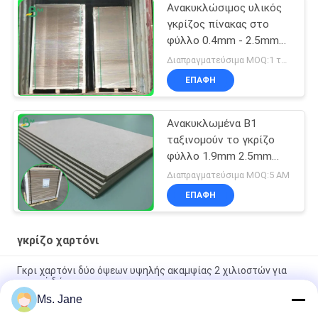
Ανακυκλώσιμος υλικός
γκρίζος πίνακας στο
φύλλο 0.4mm - 2.5mm
για τους συνδέσμους
Διαπραγματεύσιμα MOQ:1 τόνος για κοινό μέγεθος & 10 τόνους για το ειδικό μέγεθος
δαχτυλιδιών
ΕΠΑΦΉ
Ανακυκλωμένα B1
ταξινομούν το γκρίζο
φύλλο 1.9mm 2.5mm
χαρτονιού πυκνά με το
Διαπραγματεύσιμα MOQ:5 ΑΜ
σχήμα 70*100cm
ΕΠΑΦΉ
γκρίζο χαρτόνι
Γκρι χαρτόνι δύο όψεων υψηλής ακαμψίας 2 χιλιοστών για
κουτιά δώρων
Ms. Jane
Όλο μπλε χρώμα παζλ από χαρτόνι 1.5mm μπλε παζλ από