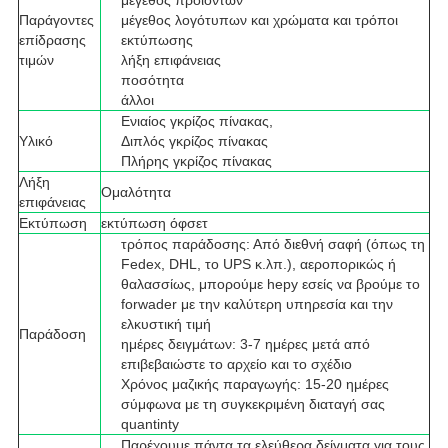
μέγεθος προϊόντων
Παράγοντες
μέγεθος λογότυπων και χρώματα και τρόποι
επίδρασης
εκτύπωσης
τιμών
λήξη επιφάνειας
ποσότητα
άλλοι
Ενιαίος γκρίζος πίνακας,
Υλικό
Διπλός γκρίζος πίνακας
Πλήρης γκρίζος πίνακας
Λήξη
Ομαλότητα
επιφάνειας
Εκτύπωση
εκτύπωση όφσετ
τρόπος παράδοσης: Από διεθνή σαφή (όπως τη
Fedex, DHL, το UPS κ.λπ.), αεροπορικώς ή
θαλασσίως, μπορούμε hepy εσείς να βρούμε το
forwader με την καλύτερη υπηρεσία και την
ελκυστική τιμή
Παράδοση
ημέρες δειγμάτων: 3-7 ημέρες μετά από
επιβεβαιώστε το αρχείο και το σχέδιο
Χρόνος μαζικής παραγωγής: 15-20 ημέρες
σύμφωνα με τη συγκεκριμένη διαταγή σας
quantinty
Παρέχουμε πάντα τα ελεύθερα δείγματα για τους