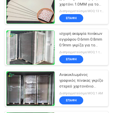
χαρτόνι 1.0MM για το
σημειωματάριο
Διαπραγματεύσιμα MOQ:13 τόνοι
Hardcover
ΕΠΑΦΉ
ισχυρή ακαμψία πινάκων
εγγράφου 0.6mm 0.8mm
0.9mm γκρίζα για το
φάκελλο αρχείων
Διαπραγματεύσιμα MOQ:1 τόνος για κοινό μέγεθος & 10 τόνους για το ειδικό μέγεθος
ΕΠΑΦΉ
Ανακυκλωμένος
γραφικός πίνακας γκρίζο
στερεό χαρτονένιο
1.6mm 70 X 100cm
Διαπραγματεύσιμα MOQ:1 ΑΜ
ΕΠΑΦΉ