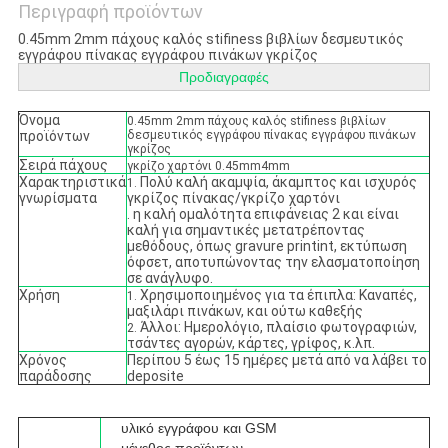
Περιγραφή προϊόντων
0.45mm 2mm πάχους καλός stifiness βιβλίων δεσμευτικός
εγγράφου πίνακας εγγράφου πινάκων γκρίζος
Προδιαγραφές
Όνομα
0.45mm 2mm πάχους καλός stifiness βιβλίων
προϊόντων
δεσμευτικός εγγράφου πίνακας εγγράφου πινάκων
γκρίζος
Σειρά πάχους
γκρίζο χαρτόνι 0.45mm4mm
Χαρακτηριστικά
Πολύ καλή ακαμψία, άκαμπτος και ισχυρός
1.
γνωρίσματα
γκρίζος πίνακας/γκρίζο χαρτόνι
. η καλή ομαλότητα επιφάνειας 2 και είναι
καλή για σημαντικές μετατρέποντας
μεθόδους, όπως gravure printint, εκτύπωση
όφσετ, αποτυπώνοντας την ελασματοποίηση
σε ανάγλυφο.
Χρήση
Χρησιμοποιημένος για τα έπιπλα: Καναπές,
1.
μαξιλάρι πινάκων, και ούτω καθεξής
Άλλοι: Ημερολόγιο, πλαίσιο φωτογραφιών,
2.
τσάντες αγορών, κάρτες, γρίφος, κ.λπ.
Χρόνος
Περίπου 5 έως 15 ημέρες μετά από να λάβει το
παράδοσης
deposite
υλικό εγγράφου και GSM