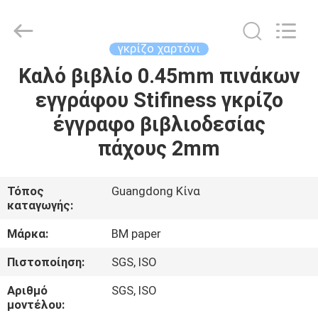
2026
GUANGZHOU
BMPAPER
CO.,LTD.
All
γκρίζο χαρτόνι
Rights
Reserved.
Καλό βιβλίο 0.45mm πινάκων
ΣΠΊΤΙ
εγγράφου Stifiness γκρίζο
ΠΡΟΪΌΝΤΑ
έγγραφο βιβλιοδεσίας
πάχους 2mm
ΣΧΕΤΙΚΆ
ΜΕ
Τόπος
Guangdong Κίνα
καταγωγής:
ΕΜΆΣ
Μάρκα:
BM paper
ΕΠΙΣΚΕΨΉ
Πιστοποίηση:
SGS, ISO
ΕΡΓΟΣΤΑΣΊΟΥ
Αριθμό
SGS, ISO
μοντέλου: