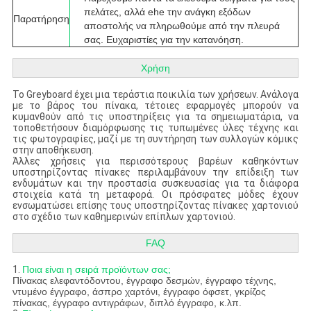
πελάτες, αλλά ehe την ανάγκη εξόδων
Παρατήρηση
αποστολής να πληρωθούμε από την πλευρά
σας. Ευχαριστίες για την κατανόηση.
Χρήση
Το Greyboard έχει μια τεράστια ποικιλία των χρήσεων. Ανάλογα
με το βάρος του πίνακα, τέτοιες εφαρμογές μπορούν να
κυμανθούν από τις υποστηρίξεις για τα σημειωματάρια, να
τοποθετήσουν διαμόρφωσης τις τυπωμένες ύλες τέχνης και
τις φωτογραφίες, μαζί με τη συντήρηση των συλλογών κόμικς
στην αποθήκευση.
Άλλες χρήσεις για περισσότερους βαρέων καθηκόντων
υποστηρίζοντας πίνακες περιλαμβάνουν την επίδειξη των
ενδυμάτων και την προστασία συσκευασίας για τα διάφορα
στοιχεία κατά τη μεταφορά. Οι πρόσφατες μόδες έχουν
ενσωματώσει επίσης τους υποστηρίζοντας πίνακες χαρτονιού
στο σχέδιο των καθημερινών επίπλων χαρτονιού.
FAQ
1.
Ποια είναι η σειρά προϊόντων σας;
Πίνακας ελεφαντόδοντου, έγγραφο δεσμών, έγγραφο τέχνης,
ντυμένο έγγραφο, άσπρο χαρτόνι, έγγραφο όφσετ, γκρίζος
πίνακας, έγγραφο αντιγράφων, διπλό έγγραφο, κ.λπ.