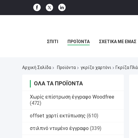
ΣΠΊΤΙ
ΠΡΟΪΌΝΤΑ
ΣΧΕΤΙΚΆ ΜΕ ΕΜΆΣ
Αρχική Σελίδα
Προϊόντα
γκρίζο χαρτόνι
Γκρίζα Πλ
ΌΛΑ ΤΑ ΠΡΟΪΌΝΤΑ
Χωρίς επίστρωση έγγραφο Woodfree
(472)
offset χαρτί εκτύπωσης
(610)
στιλπνό ντυμένο έγγραφο
(339)