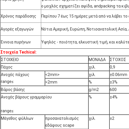
ο μοχλός σχηματίζει αψίδα, andpacking τα κιβώ
Χρόνος παράδοσης
Περίπου 7 έως 15 ημέρες μετά από να λάβει το
Αγορές εξαγωγών
Νότια Αμερική, Ευρώπη, Νοτιοανατολική Ασία,
Έννοια πυρήνων
Υψηλός - ποιότητα, ελκυστική τιμή, και καλύτ
Στοιχεία Techical:
ΣΤΟΙΧΕΙΟ
ΜΟΝΑΔΑ
ΣΤΟΧΟΣ
Πάχος
χιλ.
0,9
Ανοχές πάχους
<2mm>
χιλ.
±0.06mm
range≤
>2mm
%
±3%
Βάρος βάσης
g/m2
600
Ανοχές βάρους γραμμαρίου
%
±4%
range≤
Μέγεθος φύλλων
προσανατολισμός
χιλ.
±2
εδάφους scape