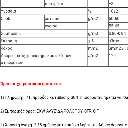
πορτρέτο
±3
Υγρασία
%
10±2
Cobb
μέτωπο
g/m2
50-60
overse
55-65
Συμπίεση ≤
g/m3
0.80-0.84
Εκτροπή
χιλ.
≤3mm
Κόκος
mm2
3mm2 ≤ 1
Δεσμευτικός χαρακτήρας μεταξύ των
J/m2
120
στρωμάτων
Όροι επιχειρησιακού εμπορίου:
1)
Πληρωμή: T/T, πρόοδος κατάθεσης 30%, η ισορροπία πρέπει να πλ
2)
Εμπορικός όρος: EXW, ΑΛΥΣΊΔΑ ΡΟΛΟΓΙΟΎ, CFR, CIF
3)
Χρονική ανοχή: 7-15 ημέρες μετά από να λάβει το πλήρες deposite