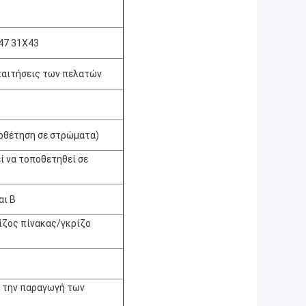
47 31X43
απαιτήσεις των πελατών
ποθέτηση σε στρώματα)
 να τοποθετηθεί σε
αι Β
ίζος πίνακας/γκρίζο
α την παραγωγή των
,