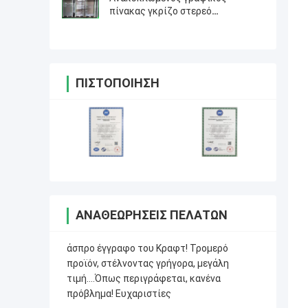
πίνακας γκρίζο στερεό
χαρτονένιο 1.6mm 70 X 100cm
ΠΙΣΤΟΠΟΊΗΣΗ
ΑΝΑΘΕΩΡΉΣΕΙΣ ΠΕΛΑΤΏΝ
άσπρο έγγραφο του Κραφτ! Τρομερό
προϊόν, στέλνοντας γρήγορα, μεγάλη
τιμή….Όπως περιγράφεται, κανένα
πρόβλημα! Ευχαριστίες