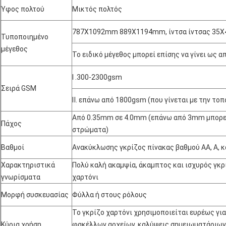
Ύφος πολτού
Μικτός πολτός
787X1092mm 889X1194mm, ίντσα ίντσας 35X
Τυποποιημένο
μέγεθος
Το ειδικό μέγεθος μπορεί επίσης να γίνει ως 
Ⅰ .300-2300gsm
Σειρά GSM
Ⅱ. επάνω από 1800gsm (που γίνεται με την το
Από 0.35mm σε 4.0mm (επάνω από 3mm μπορεί
Πάχος
στρώματα)
Βαθμοί
Ανακύκλωσης γκρίζος πίνακας βαθμού AA, Α, κ
Χαρακτηριστικά
Πολύ καλή ακαμψία, άκαμπτος και ισχυρός γκρ
γνωρίσματα
χαρτόνι
Μορφή συσκευασίας
Φύλλα ή στους ρόλους
Το γκρίζο χαρτόνι χρησιμοποιείται ευρέως γι
Κύρια χρήση
φακέλλων αρχείων, καλύψεις σημειωματάριων