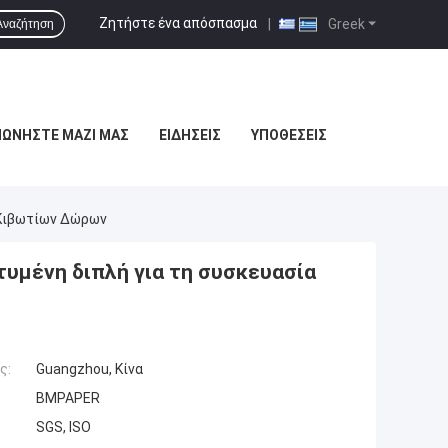
Ζητήστε ένα απόσπασμα
|
Greek
Αναζήτηση
ΝΩΝΉΣΤΕ ΜΑΖΊ ΜΑΣ
ΕΙΔΉΣΕΙΣ
ΥΠΟΘΈΣΕΙΣ
 Κιβωτίων Δώρων
υμένη διπλή για τη συσκευασία
ς:
Guangzhou, Κίνα
BMPAPER
SGS, ISO