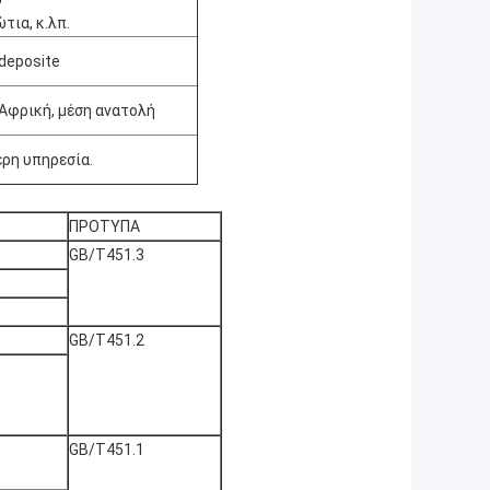
τια, κ.λπ.
 deposite
 Αφρική, μέση ανατολή
ερη υπηρεσία.
ΠΡΟΤΥΠΑ
GB/T451.3
GB/T451.2
GB/T451.1