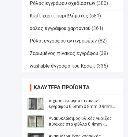
Ρόλος εγγράφου σχεδιαστών
(380)
Kraft χαρτί περιβλήματος
(581)
ρόλος εγγράφου χαρτονιού
(361)
Ρόλοι εγγράφου αντιγραφέων
(82)
Ζαρωμένος πίνακας εγγράφου
(38)
washable έγγραφο του Κραφτ
(335)
ΚΑΛΎΤΕΡΑ ΠΡΟΪΌΝΤΑ
ισχυρή ακαμψία πινάκων
εγγράφου 0.6mm 0.8mm 0.9mm
γκρίζα για το φάκελλο αρχείων
Ανακυκλώσιμος υλικός γκρίζος
πίνακας στο φύλλο 0.4mm -
2.5mm για τους συνδέσμους
δαχτυλιδιών
Ανακυκλωμένος γραφικός