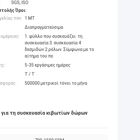
:
SGS, ISO
τολής Όροι:
ελίας min:
1 MT
Διαπραγματεύσιμα
ομέρειες:
1. φύλλο που συσκευάζει. τη
συσκευασία 3. συσκευασία 4
δεσμιδών 2 ρόλων. Σύμφωνα με το
αίτημα του πε
ης:
5-35 εργάσιμες ημέρες
T / T
σφοράς:
500000 μετρικοί τόνοι το μήνα
 για τη συσκευασία κιβωτίων δώρων