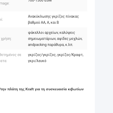
700-1500 GSM
mage:
Ανακύκλωσης γκρίζος πίνακας
ί:
βαθμού AA, Α, και Β
φάκελλοι αρχείων, καλύψεις
 χρήση:
σημειωματάριων, αψίδες μοχλών,
andpacking παράθυρα, κ.λπ.
θετημένος σε
γκρίζος/γκρίζος, γκρίζος/Κραφτ,
ατα:
γκρι/λευκό
την πλάτη της Kraft για τη συσκευασία κιβωτίων