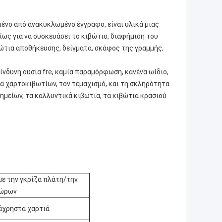
ένο από ανακυκλωμένο έγγραφο, είναι υλικά μιας
ως για να συσκευάσει το κιβώτιο, διαφήμιση του
βώτια αποθήκευσης, δείγματα, σκάφος της γραμμής,
νδυνη ουσία fre, καμία παραμόρφωση, κανένα ωίδιο,
α χαρτοκιβωτίων, τον τεμαχισμό, και τη σκληρότητα
μείων, τα καλλυντικά κιβώτια, τα κιβώτια κρασιού
ε την γκρίζα πλάτη/την
δώρων
 άχρηστα χαρτιά