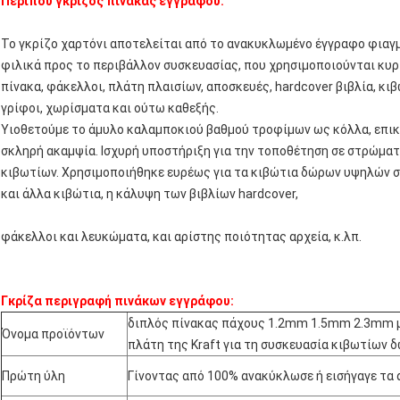
Περίπου γκρίζος πίνακας εγγράφου:
Το γκρίζο χαρτόνι αποτελείται από το ανακυκλωμένο έγγραφο φιαγμ
φιλικά προς το περιβάλλον συσκευασίας, που χρησιμοποιούνται κυρί
πίνακα, φάκελλοι, πλάτη πλαισίων, αποσκευές, hardcover βιβλία, κι
γρίφοι, χωρίσματα και ούτω καθεξής.
Υιοθετούμε το άμυλο καλαμποκιού βαθμού τροφίμων ως κόλλα, επικί
σκληρή ακαμψία. Ισχυρή υποστήριξη για την τοποθέτηση σε στρώματ
κιβωτίων. Χρησιμοποιήθηκε ευρέως για τα κιβώτια δώρων υψηλών ση
και άλλα κιβώτια, η κάλυψη των βιβλίων hardcover,
φάκελλοι και λευκώματα, και αρίστης ποιότητας αρχεία, κ.λπ.
Γκρίζα περιγραφή πινάκων εγγράφου:
διπλός πίνακας πάχους 1.2mm 1.5mm 2.3mm μ
Όνομα προϊόντων
πλάτη της Kraft για τη συσκευασία κιβωτίων 
Πρώτη ύλη
Γίνοντας από 100% ανακύκλωσε ή εισήγαγε τα