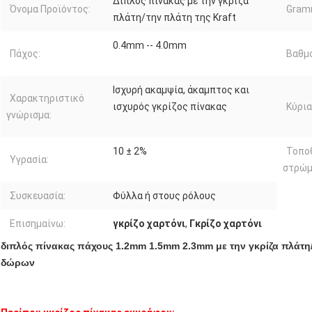
Διπλός πίνακας με την γκρίζα
Όνομα Προϊόντος:
Gram
πλάτη/την πλάτη της Kraft
0.4mm -- 4.0mm
Πάχος:
Βαθμο
Ισχυρή ακαμψία, άκαμπτος και
Χαρακτηριστικό
ισχυρός γκρίζος πίνακας
Κύρια
γνώρισμα:
10 ± 2%
Τοπο
Υγρασία:
στρώμ
Συσκευασία:
Φύλλα ή στους ρόλους
Επισημαίνω:
γκρίζο χαρτόνι
,
Γκρίζο χαρτόνι
διπλός πίνακας πάχους 1.2mm 1.5mm 2.3mm με την γκρίζα πλάτη/
δώρων