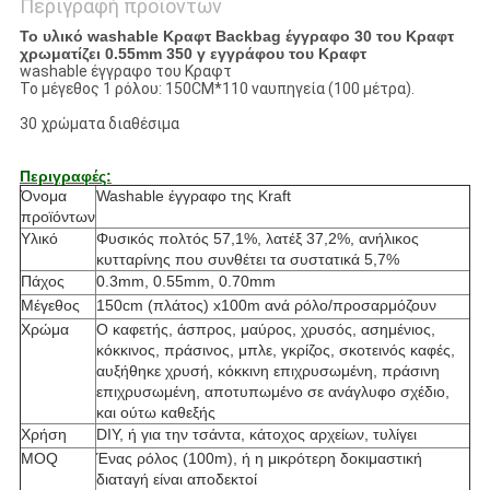
Περιγραφή προϊόντων
Το υλικό washable Κραφτ Backbag έγγραφο 30 του Κραφτ
χρωματίζει 0.55mm 350 γ εγγράφου του Κραφτ
washable έγγραφο του Κραφτ
Το μέγεθος 1 ρόλου: 150CM*110 ναυπηγεία (100 μέτρα).
30 χρώματα διαθέσιμα
Περιγραφές:
Όνομα
Washable έγγραφο της Kraft
προϊόντων
Υλικό
Φυσικός πολτός 57,1%, λατέξ 37,2%, ανήλικος
κυτταρίνης που συνθέτει τα συστατικά 5,7%
Πάχος
0.3mm, 0.55mm, 0.70mm
Μέγεθος
150cm (πλάτος) x100m ανά ρόλο/προσαρμόζουν
Χρώμα
Ο καφετής, άσπρος, μαύρος, χρυσός, ασημένιος,
κόκκινος, πράσινος, μπλε, γκρίζος, σκοτεινός καφές,
αυξήθηκε χρυσή, κόκκινη επιχρυσωμένη, πράσινη
επιχρυσωμένη, αποτυπωμένο σε ανάγλυφο σχέδιο,
και ούτω καθεξής
Χρήση
DIY, ή για την τσάντα, κάτοχος αρχείων, τυλίγει
MOQ
Ένας ρόλος (100m), ή η μικρότερη δοκιμαστική
διαταγή είναι αποδεκτοί