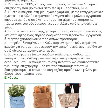
χαρτιών & χαρτονιών
2.
Ιδρύεται το 2005, κύριος από Ταϊβανό, μια νέα και δυναμική
επιχείρηση που βρίσκεται στην πόλη Guangzhou, Κίνα
3.
10 έτη εμπειρίας στη βιομηχανία χαρτιού, με τις επαγγελματικές
σχέσεις με πολλούς σημαντικούς γιγαντιαίους μύλους εγγράφου,
κάνουμε εμπόριο σε όλα τα σημαντικά μέρη του κόσμου και
πάντα τους ευπρόσδεκτους νέους πελάτες από οποιαδήποτε
χώρα
4.
Είμαστε κατασκευαστής, χονδρέμπορος, διανομέας και επίσης
λιανοπωλητής ενός ευρέος φάσματος των προϊόντων εγγράφου
5.
Μεγάλο χαρτοφυλάκιο προϊόντων προσφοράς
συμπεριλαμβανομένων πολλών κύριων εμπορικών σημάτων,
ικανών για να σας προσφέρουν την εκτενή σειρά των προϊόντων
σε ιδιαίτερα ανταγωνιστικές τιμές.
6.
βαριά έμφαση θέσεων ομάδων πώλησης 6 ανθρώπων
επαγγελματική διεθνής επάνω στη εξυπηρέτηση πελατών,
δεδομένου ότι βλέπουμε την πίστη πελατών ως αναπόσπαστο
τμήμα της επιχείρησής μας και προσπαθούμε πάντα να
διατηρήσουμε μια επιχειρησιακή σχέση αμοιβαίων οφελών με
όλους τους πελάτες μας.
Εικόνες: