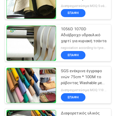
έγγραφο της Kraft για
Διαπραγματεύσιμα MOQ:5 υάρδες
τις εγκαταστάσεις
ΕΠΑΦΉ
αυξάνεται το έγγραφο
0.55mm
1056D 1070D
Αδιάβροχο υδραυλικό
χαρτί για κυριακή τσάντα
negociation according to tyvek paper customized size and quantity MOQ:100 τετραγωνικό μέτρο
ΕΠΑΦΉ
SGS ενέκρινε έγγραφο
ινών 75cm * 100M το
ράβοντας Washable με
0.3mm 0.55mm 0.8mm
Διαπραγματεύσιμα MOQ:110 ναυπηγεία
ΕΠΑΦΉ
Διαφορετικός υλικός