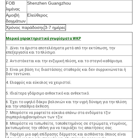
FOB
Shenzhen Guangzhou
λιμένας
Αμοιβή
Ελεύθερος
δειγμάτων
Χρόνος παράδοσης
3-7 ημέρες
Μερικά χαρακτηριστικά γνωρίσματα WKP
1. Δίνει τα άριστα αποτελέσματα μετά από την εκτύπωση, την
επεξεργασία και το πλύσιμο.
2. Αντιστέκεται και την ενζυμική πλύση, και το στεγνό καθάρισμα.
3. Είναι με βάση τις διαστάσεης σταθερός και δεν συρρικνώνεται ή
δεν τεντώνει.
4. Ελαφρύς και εύκολος να χειριστεί.
5. Ιδιαίτερα γδάρσιμο ανθεκτικό και ανθεκτικό.
6. Έχει το υψηλό δάκρυ βελονιών και την υγρή δύναμη για την πλύση
και την υπαίθρια έκθεση.
7. Μπορέστε να ραφτείτε εύκολα επάνω στα ενδύματα τζιν
συμπεριλαμβανομένων των τζιν.
8. Μπορέστε να τυπωθείτε, τοποθετημένος σε στρώματα, ντυμένος,
εκτυπωμένος την οθόνη για να ταιριάξει τις απαιτήσεις σας.
9. Παρέχει μια αφή επίδρασης δέρματος και αισθάνεται όποιος είναι