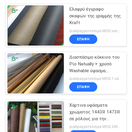
Ελαφρύ έγγραφο
σκαφών της γραμμής της
Kraft
Διαπραγματεύσιμα MOQ:ναυπηγείο 110
ΕΠΑΦΉ
Διασπάσιμο κόκκινο του
Ρίο Natually + χρυσό
Washable ύφασμα
εγγράφου της Kraft για
Διαπραγματεύσιμα MOQ:1 υάρδα
την τσάντα
ΕΠΑΦΉ
εγκαταστάσεων
Χάρτινα υφάσματα
χρώματος 1443R 1473R
σε ρόλους για την
κατασκευή παπουτσιών
Διαπραγματεύσιμα MOQ:200 μέτρα