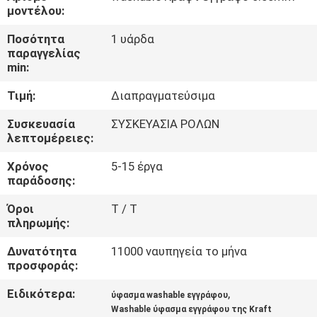
ΈΛΕΓΧΟΣ
μοντέλου:
ΠΟΙΌΤΗΤΑΣ
Ποσότητα
1 υάρδα
παραγγελίας
min:
ΕΠΙΚΟΙΝΩΝΉΣΤΕ
Τιμή:
Διαπραγματεύσιμα
ΜΑΖΊ
ΜΑΣ
Συσκευασία
ΣΥΣΚΕΥΑΣΙΑ ΡΟΛΩΝ
λεπτομέρειες:
Χρόνος
5-15 έργα
ΕΙΔΉΣΕΙΣ
παράδοσης:
Όροι
T / T
ΥΠΟΘΈΣΕΙΣ
πληρωμής:
Δυνατότητα
11000 ναυπηγεία το μήνα
SITEMAP
προσφοράς:
Ειδικότερα:
,
ύφασμα washable εγγράφου
ΠΟΛΙΤΙΚΉ
Washable ύφασμα εγγράφου της Kraft