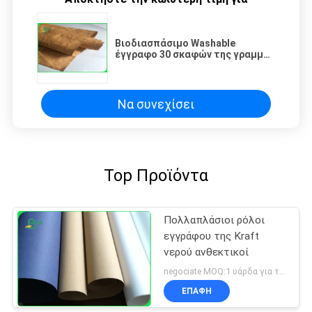
Βιοδιασπάσιμο Washable
έγγραφο 30 σκαφών της γραμμής
της Kraft χρώματα 0.55mm 350 Γ
για τα σακίδια πλάτης
Να συνεχίσει
Top Προϊόντα
Πολλαπλάσιοι ρόλοι
εγγράφου της Kraft
νερού ανθεκτικοί
negociate MOQ:1 υάρδα για το πλυμένο έγγραφο του Κραφτ
ΕΠΑΦΉ