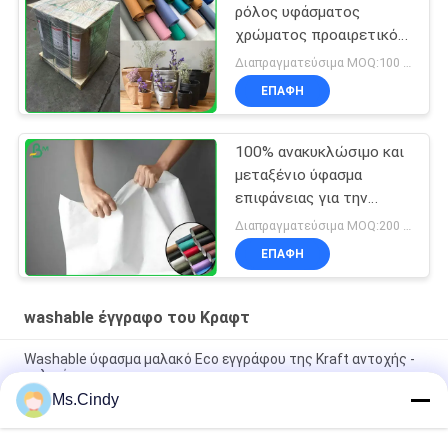
ρόλος υφάσματος
χρώματος προαιρετικός
0.55MM Washable για
Διαπραγματεύσιμα MOQ:100 τετραγωνικά μέτρα
την κατασκευή των
ΕΠΑΦΉ
τσαντών
100% ανακυκλώσιμο και
μεταξένιο ύφασμα
επιφάνειας για την
κατασκευή ρούχων ή
Διαπραγματεύσιμα MOQ:200 τετραγωνικό μέτρο
τσαντών
ΕΠΑΦΉ
washable έγγραφο του Κραφτ
Washable ύφασμα μαλακό Eco εγγράφου της Kraft αντοχής -
φιλικό
Ms.Cindy
Σκληρό έγγραφο 0.55mm της Kraft υφάσματος ένδυσης
αρχικός άπλυτος ρόλος εγγράφου