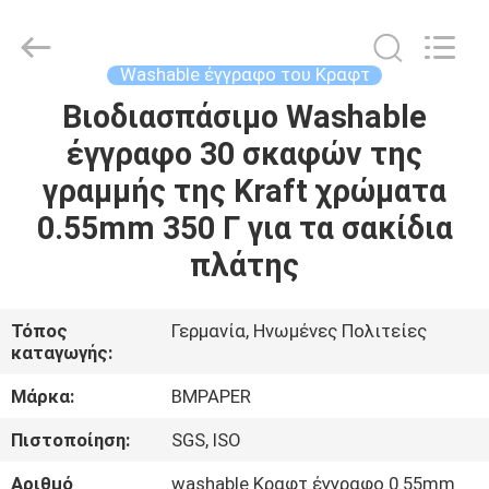
2026
GUANGZHOU
BMPAPER
CO.,LTD.
All
Washable έγγραφο του Κραφτ
Rights
Reserved.
Βιοδιασπάσιμο Washable
ΣΠΊΤΙ
έγγραφο 30 σκαφών της
ΠΡΟΪΌΝΤΑ
γραμμής της Kraft χρώματα
0.55mm 350 Γ για τα σακίδια
ΣΧΕΤΙΚΆ
πλάτης
ΜΕ
ΕΜΆΣ
Τόπος
Γερμανία, Ηνωμένες Πολιτείες
καταγωγής:
ΕΠΙΣΚΕΨΉ
Μάρκα:
BMPAPER
ΕΡΓΟΣΤΑΣΊΟΥ
Πιστοποίηση:
SGS, ISO
Αριθμό
washable Κραφτ έγγραφο 0.55mm