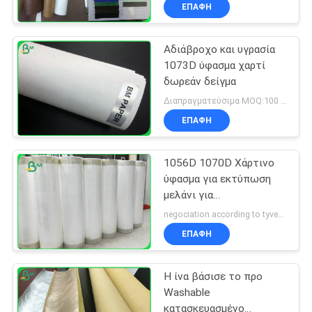
ΕΠΑΦΉ
Αδιάβροχο και υγρασία
1073D ύφασμα χαρτί
δωρεάν δείγμα
Διαπραγματεύσιμα MOQ:100 τετραγωνικά μέτρα
ΕΠΑΦΉ
1056D 1070D Χάρτινο
ύφασμα για εκτύπωση
μελάνι για
επιτραπέζιους
negociation according to tyvek paper customized size and quantity MOQ:100 τετραγωνικό μέτρο
υπολογιστές
ΕΠΑΦΉ
Η ίνα βάσισε το προ
Washable
κατασκευασμένο