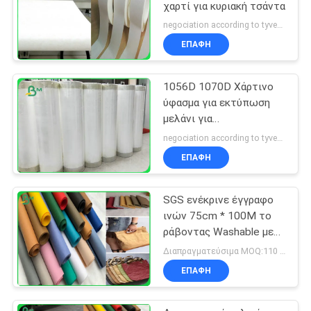
χαρτί για κυριακή τσάντα
negociation according to tyvek paper customized size and quantity MOQ:100 τετραγωνικό μέτρο
ΕΠΑΦΉ
1056D 1070D Χάρτινο
ύφασμα για εκτύπωση
μελάνι για
επιτραπέζιους
negociation according to tyvek paper customized size and quantity MOQ:100 τετραγωνικό μέτρο
υπολογιστές
ΕΠΑΦΉ
SGS ενέκρινε έγγραφο
ινών 75cm * 100M το
ράβοντας Washable με
0.3mm 0.55mm 0.8mm
Διαπραγματεύσιμα MOQ:110 ναυπηγεία
ΕΠΑΦΉ