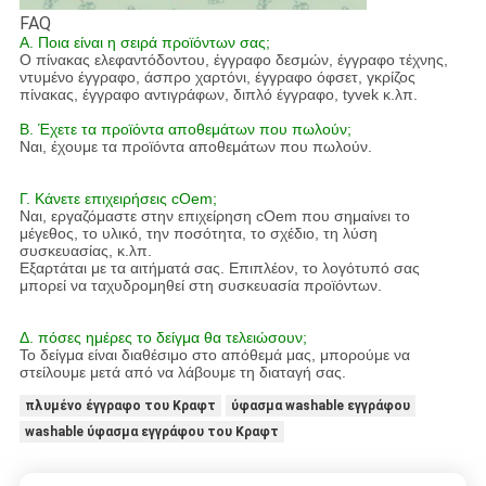
FAQ
Α. Ποια είναι η σειρά προϊόντων σας;
Ο πίνακας ελεφαντόδοντου, έγγραφο δεσμών, έγγραφο τέχνης,
ντυμένο έγγραφο, άσπρο χαρτόνι, έγγραφο όφσετ, γκρίζος
πίνακας, έγγραφο αντιγράφων, διπλό έγγραφο, tyvek κ.λπ.
Β. Έχετε τα προϊόντα αποθεμάτων που πωλούν;
Ναι, έχουμε τα προϊόντα αποθεμάτων που πωλούν.
Γ. Κάνετε επιχειρήσεις cOem;
Ναι, εργαζόμαστε στην επιχείρηση cOem που σημαίνει το
μέγεθος, το υλικό, την ποσότητα, το σχέδιο, τη λύση
συσκευασίας, κ.λπ.
Εξαρτάται με τα αιτήματά σας. Επιπλέον, το λογότυπό σας
μπορεί να ταχυδρομηθεί στη συσκευασία προϊόντων.
Δ. πόσες ημέρες το δείγμα θα τελειώσουν;
Το δείγμα είναι διαθέσιμο στο απόθεμά μας, μπορούμε να
στείλουμε μετά από να λάβουμε τη διαταγή σας.
πλυμένο έγγραφο του Κραφτ
ύφασμα washable εγγράφου
washable ύφασμα εγγράφου του Κραφτ