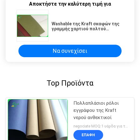
Αποκτήστε την καλύτερη τιμή για
Washable της Kraft σκαφών της
γραμμής χαρτιού πολτού
φιλικός προς το περιβάλλον
αδιάβροχος τσαντών ρόλων
υφάσματος υλικός
Να συνεχίσει
Top Προϊόντα
Πολλαπλάσιοι ρόλοι
εγγράφου της Kraft
νερού ανθεκτικοί
negociate MOQ:1 υάρδα για το πλυμένο έγγραφο του Κραφτ
ΕΠΑΦΉ