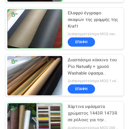
Ελαφρύ έγγραφο
σκαφών της γραμμής της
Kraft
Διαπραγματεύσιμα MOQ:ναυπηγείο 110
ΕΠΑΦΉ
Διασπάσιμο κόκκινο του
Ρίο Natually + χρυσό
Washable ύφασμα
εγγράφου της Kraft για
Διαπραγματεύσιμα MOQ:1 υάρδα
την τσάντα
ΕΠΑΦΉ
εγκαταστάσεων
Χάρτινα υφάσματα
χρώματος 1443R 1473R
σε ρόλους για την
κατασκευή παπουτσιών
Διαπραγματεύσιμα MOQ:200 μέτρα