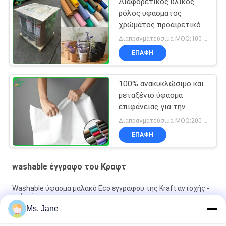
Διαφορετικός υλικός
ρόλος υφάσματος
χρώματος προαιρετικός
0.55MM Washable για
Διαπραγματεύσιμα MOQ:100 τετραγωνικά μέτρα
την κατασκευή των
ΕΠΑΦΉ
τσαντών
100% ανακυκλώσιμο και
μεταξένιο ύφασμα
επιφάνειας για την
κατασκευή ρούχων ή
Διαπραγματεύσιμα MOQ:200 τετραγωνικό μέτρο
τσαντών
ΕΠΑΦΉ
washable έγγραφο του Κραφτ
Washable ύφασμα μαλακό Eco εγγράφου της Kraft αντοχής -
φιλικό
Ms. Jane
Σκληρό έγγραφο 0.55mm της Kraft υφάσματος ένδυσης
αρχικός άπλυτος ρόλος εγγράφου