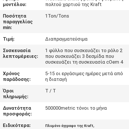
ΈΛΕΓΧΟΣ
μοντέλου:
πολτού χαρτιού της Kraft
ΠΟΙΌΤΗΤΑΣ
Ποσότητα
1Ton/Tons
παραγγελίας
min:
ΕΠΙΚΟΙΝΩΝΉΣΤΕ
Τιμή:
Διαπραγματεύσιμα
ΜΑΖΊ
ΜΑΣ
Συσκευασία
1 φύλλο που συσκευάζει το ρόλο 2
λεπτομέρειες:
που συσκευάζει 3 δεσμίδα που
συσκευάζει τη συσκευασία cOem 4
ΕΙΔΉΣΕΙΣ
Χρόνος
5-15 οι εργάσιμες ημέρες μετά από
παράδοσης:
η διαταγή
ΥΠΟΘΈΣΕΙΣ
Όροι
T / T
πληρωμής:
SITEMAP
Δυνατότητα
500000metric τόνοι το μήνα
προσφοράς:
ΠΟΛΙΤΙΚΉ
Ειδικότερα:
,
Πλυμένο έγγραφο της Kraft