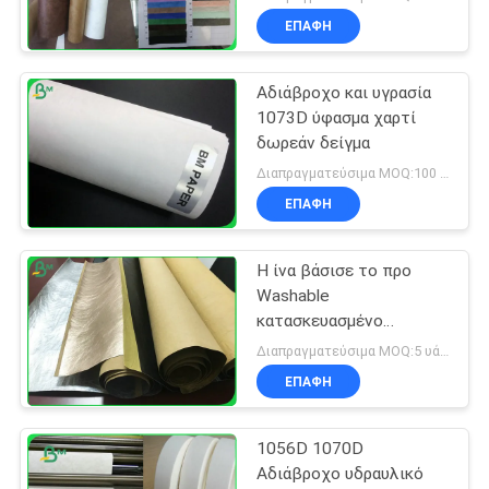
ΕΠΑΦΉ
Αδιάβροχο και υγρασία
1073D ύφασμα χαρτί
δωρεάν δείγμα
Διαπραγματεύσιμα MOQ:100 τετραγωνικά μέτρα
ΕΠΑΦΉ
Η ίνα βάσισε το προ
Washable
κατασκευασμένο
έγγραφο της Kraft για
Διαπραγματεύσιμα MOQ:5 υάρδες
τις εγκαταστάσεις
ΕΠΑΦΉ
αυξάνεται το έγγραφο
0.55mm
1056D 1070D
Αδιάβροχο υδραυλικό