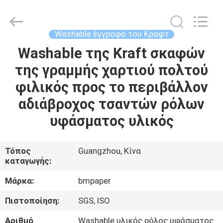
2026
GUANGZHOU
BMPAPER
CO.,LTD.
All
Washable έγγραφο του Κραφτ
Rights
Reserved.
Washable της Kraft σκαφών
ΣΠΊΤΙ
της γραμμής χαρτιού πολτού
ΠΡΟΪΌΝΤΑ
φιλικός προς το περιβάλλον
αδιάβροχος τσαντών ρόλων
ΣΧΕΤΙΚΆ
υφάσματος υλικός
ΜΕ
ΕΜΆΣ
Τόπος
Guangzhou, Κίνα
καταγωγής:
ΕΠΙΣΚΕΨΉ
Μάρκα:
bmpaper
ΕΡΓΟΣΤΑΣΊΟΥ
Πιστοποίηση:
SGS, ISO
Αριθμό
Washable υλικός ρόλος υφάσματος