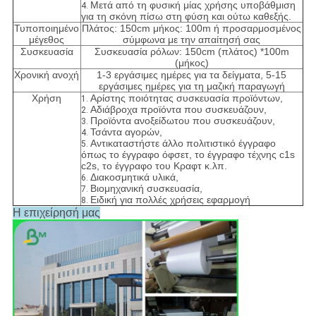
Μετά από τη φυσική μίας χρήσης υποβάθμιση
4.
για τη σκόνη πίσω στη φύση και ούτω καθεξής.
Τυποποιημένο
Πλάτος: 150cm μήκος: 100m ή προσαρμοσμένος
μέγεθος
σύμφωνα με την απαίτησή σας
Συσκευασία
Συσκευασία ρόλων: 150cm (πλάτος) *100m
(μήκος)
Χρονική ανοχή
1-3 εργάσιμες ημέρες για τα δείγματα, 5-15
εργάσιμες ημέρες για τη μαζική παραγωγή
Χρήση
Αρίστης ποιότητας συσκευασία προϊόντων,
1.
Αδιάβροχα προϊόντα που συσκευάζουν,
2.
Προϊόντα ανοξείδωτου που συσκευάζουν,
3.
Τσάντα αγορών,
4.
Αντικαταστήστε άλλο πολιτιστικό έγγραφο
5.
όπως το έγγραφο όφσετ, το έγγραφο τέχνης c1s
c2s, το έγγραφο του Κραφτ κ.λπ.
Διακοσμητικά υλικά,
6.
Βιομηχανική συσκευασία,
7.
Ειδική για πολλές χρήσεις εφαρμογή
8.
Η επιχείρησή μας