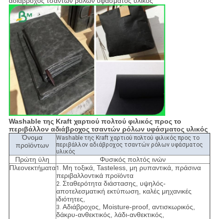
αδιάβροχος τσαντών ρόλων υφάσματος υλικός
Washable της Kraft χαρτιού πολτού φιλικός προς το
περιβάλλον αδιάβροχος τσαντών ρόλων υφάσματος υλικός
Όνομα
Washable της Kraft χαρτιού πολτού φιλικός προς το
προϊόντων
περιβάλλον αδιάβροχος τσαντών ρόλων υφάσματος
υλικός
Πρώτη ύλη
Φυσικός πολτός ινών
Πλεονεκτήματα
Μη τοξικά, Tasteless, μη ρυπαντικά, πράσινα
1.
περιβαλλοντικά προϊόντα
Σταθερότητα διάστασης, υψηλός-
2.
αποτελεσματική εκτύπωση, καλές μηχανικές
ιδιότητες,
Αδιάβροχος, Moisture-proof, αντισκωρικός,
3.
δάκρυ-ανθεκτικός, λάδι-ανθεκτικός,