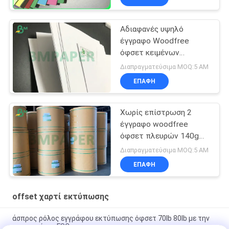
Αδιαφανές υψηλό
έγγραφο Woodfree
όφσετ κειμένων
λευκότητας 60# 80# για
Διαπραγματεύσιμα MOQ:5 ΑΜ
το υλικό εκτύπωσης
ΕΠΑΦΉ
Χωρίς επίστρωση 2
έγγραφο woodfree
όφσετ πλευρών 140g
160g κιτρινωπό/
Διαπραγματεύσιμα MOQ:5 ΑΜ
έγγραφο βιβλίων
ΕΠΑΦΉ
ελεφαντόδοντου
offset χαρτί εκτύπωσης
άσπρος ρόλος εγγράφου εκτύπωσης όφσετ 70lb 80lb με την
πιστοποίηση FSC