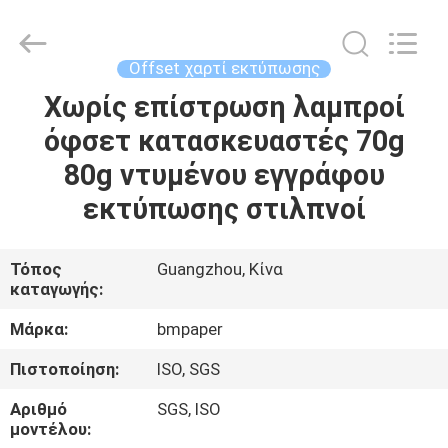
2026
GUANGZHOU
BMPAPER
CO.,LTD.
All
Offset χαρτί εκτύπωσης
Rights
Reserved.
Χωρίς επίστρωση λαμπροί
ΣΠΊΤΙ
όφσετ κατασκευαστές 70g
ΠΡΟΪΌΝΤΑ
80g ντυμένου εγγράφου
εκτύπωσης στιλπνοί
ΣΧΕΤΙΚΆ
ΜΕ
Τόπος
Guangzhou, Κίνα
καταγωγής:
ΕΜΆΣ
Μάρκα:
bmpaper
ΕΠΙΣΚΕΨΉ
Πιστοποίηση:
ISO, SGS
ΕΡΓΟΣΤΑΣΊΟΥ
Αριθμό
SGS, ISO
μοντέλου: