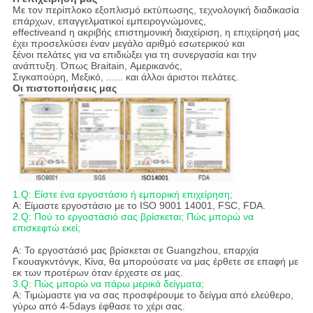
Με τον περίπλοκο εξοπλισμό εκτύπωσης, τεχνολογική διαδικασία
επάρχων, επαγγελματικοί εμπειρογνώμονες,
effectiveand η ακριβής επιστημονική διαχείριση, η επιχείρησή μας
έχει προσελκύσει έναν μεγάλο αριθμό εσωτερικού και
ξένοι πελάτες για να επιδιώξει για τη συνεργασία και την
ανάπτυξη. Όπως Braitain, Αμερικανός,
Σιγκαπούρη, Μεξικό, ...... και άλλοι άριστοι πελάτες.
Οι πιστοποιήσεις μας
1.Q: Είστε ένα εργοστάσιο ή εμπορική επιχείρηση;
Α: Είμαστε εργοστάσιο με το ISO 9001 14001, FSC, FDA.
2.Q: Πού το εργοστάσιό σας βρίσκεται; Πώς μπορώ να
επισκεφτώ εκεί;
Α: Το εργοστάσιό μας βρίσκεται σε Guangzhou, επαρχία
Γκουαγκντόνγκ, Κίνα, θα μπορούσατε να μας έρθετε σε επαφή με
εκ των προτέρων όταν έρχεστε σε μας.
3.Q: Πώς μπορώ να πάρω μερικά δείγματα;
Α: Τιμώμαστε για να σας προσφέρουμε το δείγμα από ελεύθερο,
γύρω από 4-5days έφθασε το χέρι σας.