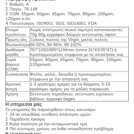
1.
Βαθμός: Α
2.
Πάχος: 78-148
3.
GSM: 55gsm, 60gsm, 65gsm, 70gsm, 80gsm, 100gsm,
120gsm κ.λπ.
4.
Πιστοποίηση: ISO9001, SGS, ISO14001, FDA
Όνομα
Χωρίς επίστρωση λευκοί λαμπροί κατασκευαστές
προϊόντων
70g 80g εγγράφου δεσμών εκτύπωσης όφσετ
Πρώτη ύλη
Ξύλινος πολτός της Virgin, μικτός πολτός
Φωτεινότητα
90-92%, 94-96%, 98-102%
Διαθέσιμα
787*1092/889*1194mm (ίντσα 31*43/35*47) ή
μεγέθη
προσαρμοσμένος σύμφωνα με τις απαιτήσεις σας
Σειρά
55gsm, 60gsm, 65gsm, 70gsm, 80gsm, 100gsm,
βάρους
120gsmetc.
(GSM)
Συσκευασία
Φύλλο, ρόλος, δεσμίδα ή προσαρμοσμένος
σύμφωνα με την απαίτησή σας
Χρονική
1-3 εργάσιμες ημέρες για τα δείγματα, 5-15
ανοχή
εργάσιμες ημέρες για τη μαζική παραγωγή
Χρήση
Εκτύπωση περιοδικών, εκτύπωση σχολικών
βιβλίων, έγγραφο bages
Η υπηρεσία μας
Οι υπηρεσίες θα παρασχεθούν όπως κατωτέρω
1.
24 σε απευθείας σύνδεση απάντηση ωρών
2.
Παράδοση έγκαιρη
3.
Καλή ποιότητα με την ανταγωνιστική τιμή
4.
Πιό σύντομος χρόνος να λυθεί οποιοδήποτε πρόβλημα.
Η επιχείρησή μας