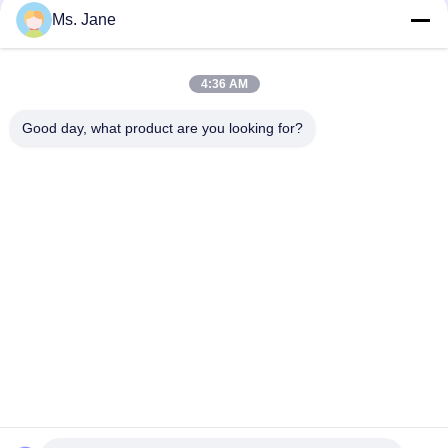
Ms. Jane
Υψηλή ακαμψία μεγέθους 650/800mm και μηχανικό έγγραφο
εκτύπωσης όφσετ δύναμης στο ρόλο
4:36 AM
Το άσπρο χωρίς επίστρωση έγγραφο εκτύπωσης όφσετ
Woodfree βαθμολογεί το Α για το βιβλίο άσκησης
Good day, what product are you looking for?
Λαϊκή κατηγορία
Όλα
Χωρίς Επίστρωση 
Offset Χαρτί 
Έγγραφο Woodfree
Εκτύπωσης
Στιλπνό Ντυμένο 
Ρόλος Εγγράφου 
Έγγραφο
Βαθμού Τροφίμων
Στιλπνό Έγγραφο 
Ντυμένο Έγγραφο 
Τέχνης
PE
Έγγραφο Πινάκων 
Γκρίζο Χαρτόνι
Ελεφαντόδοντου