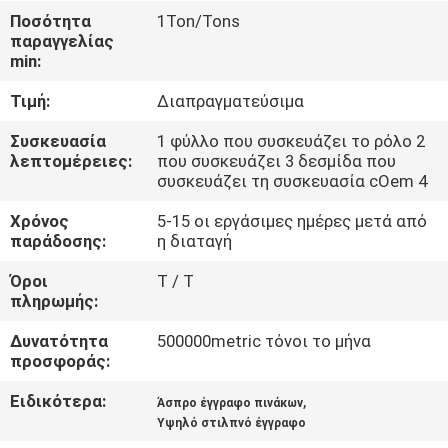
ΈΛΕΓΧΟΣ
Ποσότητα
1Ton/Tons
παραγγελίας
ΠΟΙΌΤΗΤΑΣ
min:
Τιμή:
Διαπραγματεύσιμα
ΕΠΙΚΟΙΝΩΝΉΣΤΕ
ΜΑΖΊ
Συσκευασία
1 φύλλο που συσκευάζει το ρόλο 2
λεπτομέρειες:
που συσκευάζει 3 δεσμίδα που
ΜΑΣ
συσκευάζει τη συσκευασία cOem 4
Χρόνος
5-15 οι εργάσιμες ημέρες μετά από
ΕΙΔΉΣΕΙΣ
παράδοσης:
η διαταγή
Όροι
T / T
πληρωμής:
ΥΠΟΘΈΣΕΙΣ
Δυνατότητα
500000metric τόνοι το μήνα
προσφοράς:
SITEMAP
Ειδικότερα:
,
Άσπρο έγγραφο πινάκων
Υψηλό στιλπνό έγγραφο
ΠΟΛΙΤΙΚΉ