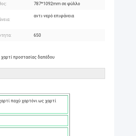
θος:
787*1092mm σε φύλλο
αντι-νερό επιφάνεια
νεια:
ότητα:
650
 χαρτί προστασίας δαπέδου
αρτί παχύ χαρτόνι ως χαρτί