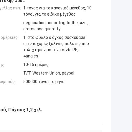
τολής Όροι:
ελίας min:
1 τόνος για το κανονικό μέγεθος, 10
τόνοι για το ειδικό μέγεθος
negociation according to the size ,
grams and quantity
ομέρειες:
1. στο φύλλο ο όγκος συσκεύασε
στις ισχυρές ξύλινες παλέτες που
τυλίχτηκαν με την ταινία PE,
4angles
ης:
10-15 ημέρες
T/T, Western Union, paypal
σφοράς:
500000 τόνοι το μήνα
ύ, Πάχους 1,2 χιλ.