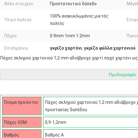
Άλλο στοιχείο:
Προστατευτικό δάπεδο
Μέγε
100% ανακυκλωμένος μικτός
Υλικό πολτού:
Επιφά
πολτός
Πάχος:
0.9mm 1mm 1.2mm
Πυκν
Επισημαίνω:
γκρίζο χαρτόνι
,
γκρίζα φύλλα χαρτονιού
Πάχος σκληρού χαρτονιού 1,2 mm αδιάβροχο χαρτί παχύ χαρτόνι ως
Προδιαγραφές
Όνομα προϊόντος
Πάχος σκληρού χαρτονιού 1,2 mm αδιάβροχο χ
προστασίας δαπέδου
Πάχος GSM
0,9-1,2mm
Βαθμός
Βαθμός Α