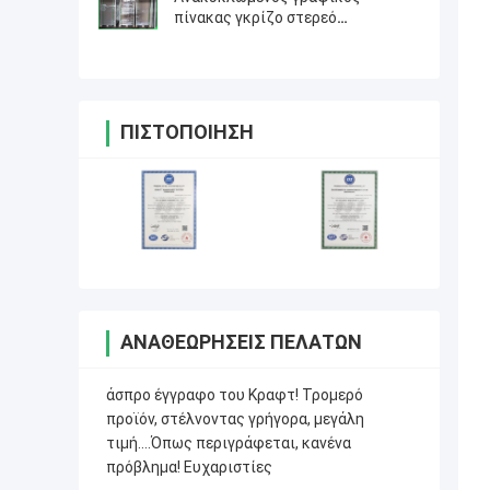
πίνακας γκρίζο στερεό
χαρτονένιο 1.6mm 70 X 100cm
ΠΙΣΤΟΠΟΊΗΣΗ
ΑΝΑΘΕΩΡΉΣΕΙΣ ΠΕΛΑΤΏΝ
άσπρο έγγραφο του Κραφτ! Τρομερό
προϊόν, στέλνοντας γρήγορα, μεγάλη
τιμή….Όπως περιγράφεται, κανένα
πρόβλημα! Ευχαριστίες