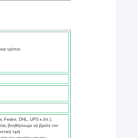
και τρόποι
ς Fedex, DHL, UPS κ.λπ.),
σας βοηθήσουμε να βρείτε τον
στική τιμή
ωση του αρχείου και του