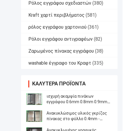
Ρόλος εγγράφου σχεδιαστών
(380)
Kraft χαρτί περιβλήματος
(581)
ρόλος εγγράφου χαρτονιού
(361)
Ρόλοι εγγράφου αντιγραφέων
(82)
Ζαρωμένος πίνακας εγγράφου
(38)
washable έγγραφο του Κραφτ
(335)
ΚΑΛΎΤΕΡΑ ΠΡΟΪΌΝΤΑ
ισχυρή ακαμψία πινάκων
εγγράφου 0.6mm 0.8mm 0.9mm
γκρίζα για το φάκελλο αρχείων
Ανακυκλώσιμος υλικός γκρίζος
πίνακας στο φύλλο 0.4mm -
2.5mm για τους συνδέσμους
δαχτυλιδιών
Ανακυκλωμένος γραφικός