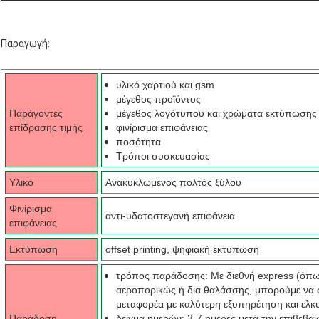
Παραγωγή:
υλικό χαρτιού και gsm
μέγεθος προϊόντος
Παράγοντες
μέγεθος λογότυπου και χρώματα εκτύπωσης 
επίδρασης τιμής
φινίρισμα επιφάνειας
ποσότητα
Τρόποι συσκευασίας
Υλικό
Ανακυκλωμένος πολτός ξύλου
Φινίρισμα
αντι-υδατοστεγανή επιφάνεια
επιφάνειας
Εκτύπωση
offset printing, ψηφιακή εκτύπωση
τρόπος παράδοσης: Με διεθνή express (όπω
αεροπορικώς ή δια θαλάσσης, μπορούμε να 
μεταφορέα με καλύτερη εξυπηρέτηση και ελκυ
Παράδοση
δείγμα ημερών: 3-7 ημέρες μετά την επιβεβαί