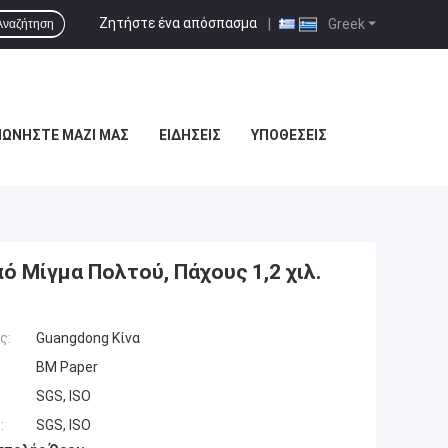
Ζητήστε ένα απόσπασμα
|
Greek
Αναζήτηση
ΝΩΝΉΣΤΕ ΜΑΖΊ ΜΑΣ
ΕΙΔΉΣΕΙΣ
ΥΠΟΘΈΣΕΙΣ
 Μίγμα Πολτού, Πάχους 1,2 χιλ.
ς:
Guangdong Κίνα
BM Paper
SGS, ISO
:
SGS, ISO