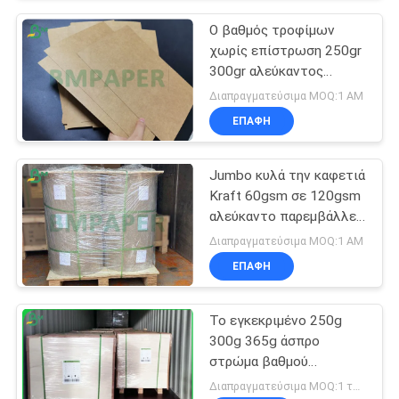
Ο βαθμός τροφίμων
χωρίς επίστρωση 250gr
300gr αλεύκαντος
παρεμβάλλει λευκές
Διαπραγματεύσιμα MOQ:1 ΑΜ
σελίδες στα χαρτονένια
ΕΠΑΦΉ
φύλλα της Kraft
Jumbo κυλά την καφετιά
Kraft 60gsm σε 120gsm
αλεύκαντο παρεμβάλλει
λευκές σελίδες στο
Διαπραγματεύσιμα MOQ:1 ΑΜ
έγγραφο για το φάκελο
ΕΠΑΦΉ
Το εγκεκριμένο 250g
300g 365g άσπρο
στρώμα βαθμού
τροφίμων έντυσε τον
Διαπραγματεύσιμα MOQ:1 τόνος