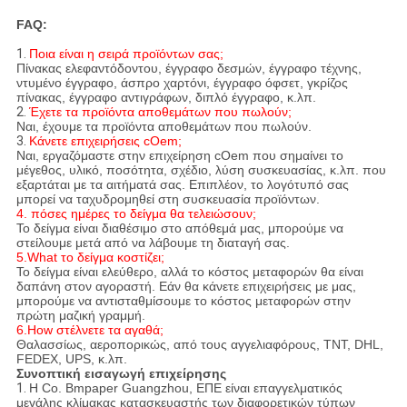
FAQ:
1.
Ποια είναι η σειρά προϊόντων σας;
Πίνακας ελεφαντόδοντου, έγγραφο δεσμών, έγγραφο τέχνης,
ντυμένο έγγραφο, άσπρο χαρτόνι, έγγραφο όφσετ, γκρίζος
πίνακας, έγγραφο αντιγράφων, διπλό έγγραφο, κ.λπ.
2.
Έχετε τα προϊόντα αποθεμάτων που πωλούν;
Ναι, έχουμε τα προϊόντα αποθεμάτων που πωλούν.
3.
Κάνετε επιχειρήσεις cOem;
Ναι, εργαζόμαστε στην επιχείρηση cOem που σημαίνει το
μέγεθος, υλικό, ποσότητα, σχέδιο, λύση συσκευασίας, κ.λπ. που
εξαρτάται με τα αιτήματά σας. Επιπλέον, το λογότυπό σας
μπορεί να ταχυδρομηθεί στη συσκευασία προϊόντων.
4. πόσες ημέρες το δείγμα θα τελειώσουν;
Το δείγμα είναι διαθέσιμο στο απόθεμά μας, μπορούμε να
στείλουμε μετά από να λάβουμε τη διαταγή σας.
5.What το δείγμα κοστίζει;
Το δείγμα είναι ελεύθερο, αλλά το κόστος μεταφορών θα είναι
δαπάνη στον αγοραστή. Εάν θα κάνετε επιχειρήσεις με μας,
μπορούμε να αντισταθμίσουμε το κόστος μεταφορών στην
πρώτη μαζική γραμμή.
6.How στέλνετε τα αγαθά;
Θαλασσίως, αεροπορικώς, από τους αγγελιαφόρους, TNT, DHL,
FEDEX, UPS, κ.λπ.
Συνοπτική εισαγωγή επιχείρησης
1.
Η Co. Bmpaper Guangzhou, ΕΠΕ είναι επαγγελματικός
μεγάλης κλίμακας κατασκευαστής των διαφορετικών τύπων