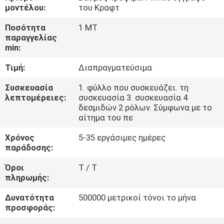
ΈΛΕΓΧΟΣ
μοντέλου:
του Κραφτ
ΠΟΙΌΤΗΤΑΣ
Ποσότητα
1 MT
παραγγελίας
min:
ΕΠΙΚΟΙΝΩΝΉΣΤΕ
Τιμή:
Διαπραγματεύσιμα
ΜΑΖΊ
ΜΑΣ
Συσκευασία
1. φύλλο που συσκευάζει. τη
λεπτομέρειες:
συσκευασία 3. συσκευασία 4
δεσμιδών 2 ρόλων. Σύμφωνα με το
αίτημα του πε
ΕΙΔΉΣΕΙΣ
Χρόνος
5-35 εργάσιμες ημέρες
παράδοσης:
ΥΠΟΘΈΣΕΙΣ
Όροι
T / T
πληρωμής:
SITEMAP
Δυνατότητα
500000 μετρικοί τόνοι το μήνα
προσφοράς:
ΠΟΛΙΤΙΚΉ