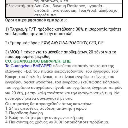
τοματοπολτό, κ.λπ.
Πλεονεκτήματα:
Αντι-Crul, δύναμη Resitance, υγρασία -
απόδειξη, αναπνεύσιμη, TearProof, αδιάβροχο,
στερεότυπα
Όροι επιχειρησιακού εμπορίου:
1)
Πληρωμή: T/T, πρόοδος κατάθεσης 30%, η ισορροπία πρέπει
να πληρωθεί πριν από την αποστολή.
2)
Εμπορικός όρος: EXW, ΑΛΥΣΊΔΑ ΡΟΛΟΓΙΟΎ, CFR, CIF
3)
MOQ: 1 τόνος για το μέγεθος αποθεμάτων,
20 τόνοι για το
προσαρμοσμένο
μέγεθος
CO. GUANGZHOU BMPAPER, ΕΠΕ
Το Guangzhou BMPAPER
ειδικεύεται σε αυτόν τον τομέα της
εξαγωγής FBB, του πίνακα ελεφαντόδοντου, του εγγράφου του
Κραφτ, του διπλού πίνακα, του πίνακα εγγράφου τέχνης, του
εγγράφου όφσετ woodfree, του εγγράφου εκτύπωσης ειδήσεων,
του εγγράφου αντιγράφων, tyvek του εγγράφου, έγγραφο πετρών
για 20 έτη, με την καλή ποιότητα και την ανταγωνιστική τιμή. Να
ανυπομονήσει
να συνεργαστεί με σας.
Οι υπηρεσίες θα παρασχεθούν όπως κατωτέρω:
1.
24 σε απευθείας σύνδεση απάντηση ωρών
2.
Παράδοση έγκαιρη
3.
Καλή ποιότητα με την ανταγωνιστική τιμή
4.
Πιό σύντομος χρόνος να λυθεί οποιοδήποτε πρόβλημα.