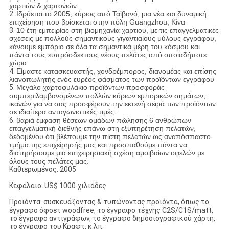
χαρτιών & χαρτονιών
2.
Ιδρύεται το 2005, κύριος από Ταϊβανό, μια νέα και δυναμική
επιχείρηση που βρίσκεται στην πόλη Guangzhou, Κίνα
3.
10 έτη εμπειρίας στη βιομηχανία χαρτιού, με τις επαγγελματικές
σχέσεις με πολλούς σημαντικούς γιγαντιαίους μύλους εγγράφου,
κάνουμε εμπόριο σε όλα τα σημαντικά μέρη του κόσμου και
πάντα τους ευπρόσδεκτους νέους πελάτες από οποιαδήποτε
χώρα
4.
Είμαστε κατασκευαστής, χονδρέμπορος, διανομέας και επίσης
λιανοπωλητής ενός ευρέος φάσματος των προϊόντων εγγράφου
5.
Μεγάλο χαρτοφυλάκιο προϊόντων προσφοράς
συμπεριλαμβανομένων πολλών κύριων εμπορικών σημάτων,
ικανών για να σας προσφέρουν την εκτενή σειρά των προϊόντων
σε ιδιαίτερα ανταγωνιστικές τιμές.
6.
βαριά έμφαση θέσεων ομάδων πώλησης 6 ανθρώπων
επαγγελματική διεθνής επάνω στη εξυπηρέτηση πελατών,
δεδομένου ότι βλέπουμε την πίστη πελατών ως αναπόσπαστο
τμήμα της επιχείρησής μας και προσπαθούμε πάντα να
διατηρήσουμε μια επιχειρησιακή σχέση αμοιβαίων οφελών με
όλους τους πελάτες μας.
Καθιερωμένος: 2005
Κεφάλαιο: US$ 1000 χιλιάδες
Προϊόντα: συσκευάζοντας & τυπώνοντας προϊόντα, όπως το
έγγραφο όφσετ woodfree, το έγγραφο τέχνης C2S/C1S/matt,
το έγγραφο αντιγράφων, το έγγραφο δημοσιογραφικού χάρτη,
το έγγραφο του Κραφτ, κ.λπ.