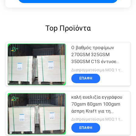
Top Προϊόντα
Ο βαθμός τροφίμων
270GSM 325GSM
350GSM C1S έντυσε
τον πίνακα της Kraft για
Διαπραγματεύσιμα MOQ:1 τόνος για κοινό μέγεθος & 10 τόνους για το ειδικό μέγεθος
τα ξηρά κιβώτια
ΕΠΑΦΉ
τροφίμων
καλή ευελιξία εγγράφου
70gsm 80gsm 100gsm
άσπρη Kraft για τη
συσκευασία πρόχειρων
Διαπραγματεύσιμα MOQ:1 τόνος για κοινό μέγεθος & 10 τόνους για το ειδικό μέγεθος
φαγητών
ΕΠΑΦΉ