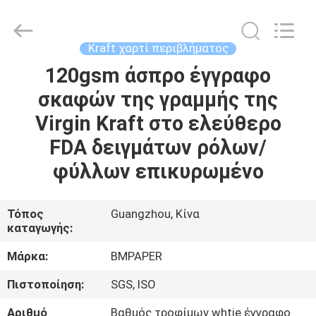
2026
GUANGZHOU
BMPAPER
CO.,LTD.
All
Kraft χαρτί περιβλήματος
Rights
Reserved.
120gsm άσπρο έγγραφο
ΣΠΊΤΙ
σκαφών της γραμμής της
ΠΡΟΪΌΝΤΑ
Virgin Kraft στο ελεύθερο
FDA δειγμάτων ρόλων/
ΣΧΕΤΙΚΆ
φύλλων επικυρωμένο
ΜΕ
ΕΜΆΣ
Τόπος
Guangzhou, Κίνα
καταγωγής:
ΕΠΙΣΚΕΨΉ
Μάρκα:
BMPAPER
ΕΡΓΟΣΤΑΣΊΟΥ
Πιστοποίηση:
SGS, ISO
Αριθμό
Βαθμός τροφίμων whtie έγγραφο