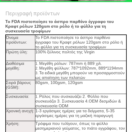
Περιγραφή προϊόντων
Το FDA πιστοποίησε το άσπρο παρθένο έγγραφο του
Κραφτ ρόλων 120gsm στο ρόλο ή το φύλλο για τη
συσκευασία τροφίμων
Όνομα
Το FDA πιστοποίησε το άσπρο παρθένο
προϊόντων:
έγγραφο του Κραφτ ρόλων 120gsm στο ρόλο ή
το φύλλο για τη συσκευασία τροφίμων
Πρώτη ύλη:
100% ξύλινος πολτός της Virgin
Διαθέσιμα
Μεγέθη ρόλων: 787mm ή 889 χιλ.
1.
μεγέθη:
Μεγέθη φύλλων: 787*1092mm, 889*1194mm
2.
Τα ειδικά μεγέθη μπορούν να προσαρμοστούν
3.
ως απαίτηση των πελατών
Σειρά βάρους
80gsm, 100gsm, 120gsm
(GSM):
Συσκευασία:
Ρόλος που συσκευάζει 2. Φύλλο που
1.
συσκευάζει 3. Συσκευασία 4.OEM δεσμιδών &
συσκευασία ODM
Χρονική ανοχή:
1-3 εργάσιμες ημέρες για τα δείγματα, 5-35
εργάσιμες ημέρες για τη μαζική παραγωγή
Χρήση:
Τρόφιμα που τυλίγουν, όπως το φύλλο
μεσημεριανού γεύματος, το πιάτο εγγράφου, τον