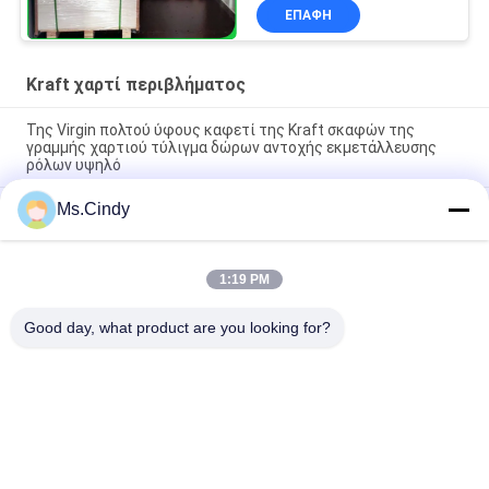
καφετή πίνακα εγγράφου
ΕΠΑΦΉ
του Κραφτ
Kraft χαρτί περιβλήματος
Της Virgin πολτού ύφους καφετί της Kraft σκαφών της
γραμμής χαρτιού τύλιγμα δώρων αντοχής εκμετάλλευσης
ρόλων υψηλό
Ms.Cindy
Καφετής ξύλινος πολτός 250GSM 300GSM της Virgin χαρτιού
της Kraft για τα κιβώτια τροφίμων
Υψηλό χαρτί σκαφών της γραμμής της Kraft τσιμέντου
1:19 PM
πολτού 80gsm 90gsm της Virgin αντίστασης έκρηξης για την
τσάντα αλευριού
Good day, what product are you looking for?
Λαϊκή κατηγορία
Όλα
Χωρίς Επίστρωση 
Offset Χαρτί 
Έγγραφο Woodfree
Εκτύπωσης